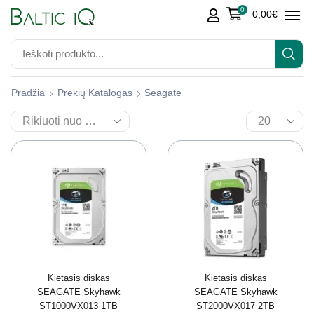
0
0,00
€
Pradžia
Prekių Katalogas
Seagate
Kietasis diskas
Kietasis diskas
SEAGATE Skyhawk
SEAGATE Skyhawk
ST1000VX013 1TB
ST2000VX017 2TB