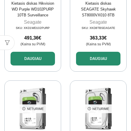
Kietasis diskas Hikvision
Kietasis diskas
WD Purple WD102PURP
SEAGATE Skyhawk
10TB Surveillance
ST8000VX010 8TB
Surveillance
Seagate
Seagate
SKU:
XKD1WD102PURP
SKU:
XKD8TBSEAGATE
491,36
€
363,33
€
(Kaina su PVM)
(Kaina su PVM)
DAUGIAU
DAUGIAU
NETURIME
NETURIME