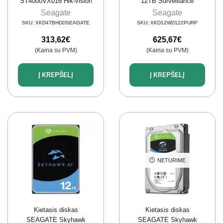
ST4000VX016 Hik-vision
12TB Surveillance
4 TB
Seagate
Seagate
SKU:
XKD4TBHDDSEAGATE
SKU:
XKD12WD122PURP
313,62
€
625,67
€
(Kaina su PVM)
(Kaina su PVM)
Į KREPŠELĮ
Į KREPŠELĮ
NETURIME
Kietasis diskas
Kietasis diskas
SEAGATE Skyhawk
SEAGATE Skyhawk