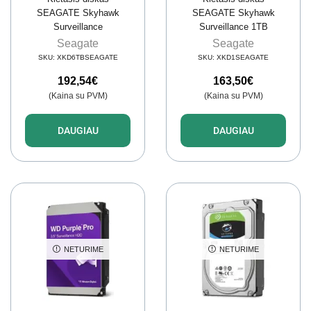
SEAGATE Skyhawk
SEAGATE Skyhawk
Surveillance
Surveillance 1TB
ST6000VX001 6TB
Seagate
Seagate
SKU:
XKD6TBSEAGATE
SKU:
XKD1SEAGATE
192,54
€
163,50
€
(Kaina su PVM)
(Kaina su PVM)
DAUGIAU
DAUGIAU
NETURIME
NETURIME