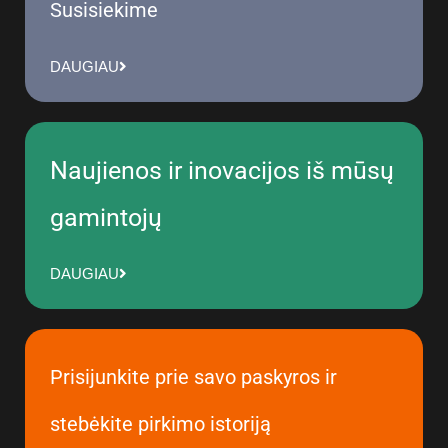
Susisiekime
DAUGIAU
Naujienos ir inovacijos iš mūsų
gamintojų
DAUGIAU
Prisijunkite prie savo paskyros ir
stebėkite pirkimo istoriją