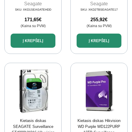
Surveillance
Surveillance
Seagate
Seagate
SKU:
XKD1SEAGATEHDD
SKU:
XKD2TBSEAGATE17
171,65
€
255,92
€
(Kaina su PVM)
(Kaina su PVM)
Į KREPŠELĮ
Į KREPŠELĮ
Kietasis diskas
Kietasis diskas Hikvision
SEAGATE Surveillance
WD Purple WD122PURP