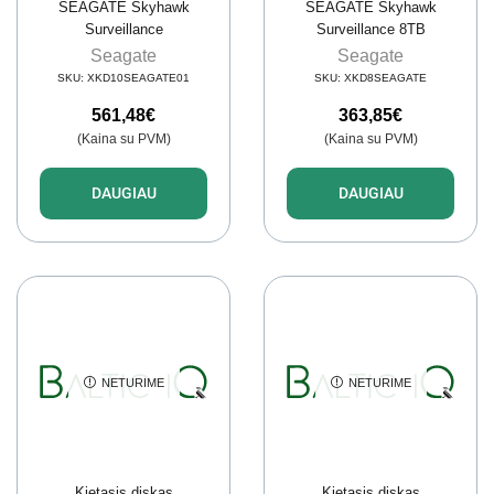
SEAGATE Skyhawk
SEAGATE Skyhawk
Surveillance
Surveillance 8TB
ST10000VE001 10TB
Seagate
Seagate
SKU:
XKD10SEAGATE01
SKU:
XKD8SEAGATE
561,48
€
363,85
€
(Kaina su PVM)
(Kaina su PVM)
DAUGIAU
DAUGIAU
NETURIME
NETURIME
Kietasis diskas
Kietasis diskas