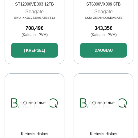
ST12000VE003 12TB
ST6000VX009 6TB
Surveillance
Seagate
Seagate
SKU:
XKD12SEAGATEST12
SKU:
XKD6HDDSEAGATE
708,49
€
343,35
€
(Kaina su PVM)
(Kaina su PVM)
Į KREPŠELĮ
DAUGIAU
NETURIME
NETURIME
Kietasis diskas
Kietasis diskas