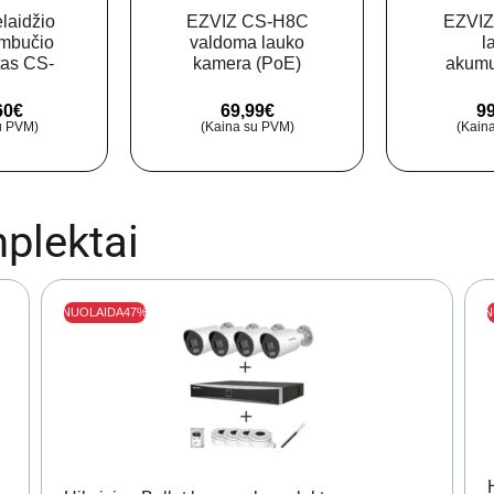
laidžio
EZVIZ CS-H8C
EZVIZ
ambučio
valdoma lauko
l
tas CS-
kamera (PoE)
akumu
2 MP,
krypti
inis)
(T
60
€
69,99
€
99
u PVM)
(Kaina su PVM)
(Kain
plektai
NUOLAIDA
47%
N