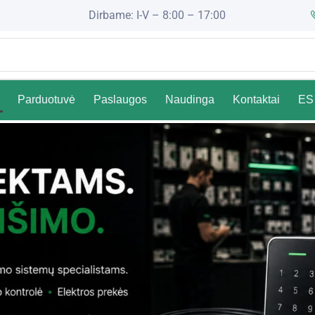
Dirbame: I-V – 8:00 – 17:00
Parduotuvė
Paslaugos
Naudinga
Kontaktai
ES 