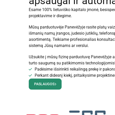
apsaugai ir autom
Esame 100% lietuviško kapitalo įmonė, besispe
projektavime ir diegime.
Mūsų parduotuvėje Panevėžyje rasite platų vai
išmanių namų įrangos, judesio jutiklių, telefon
asortimentą. Teikiame profesionalias konsultac
sistemą Jūsų namams ar verslui.
Užsukite į mūsų fizinę parduotuvę Panevėžyje arb
turto saugumą su patikimomis technologijomis
Padėsime išsirinkti reikalingą prekę ir pak
Perkant didesnį kiekį, pritaikysime projektine
PASLAUGOS