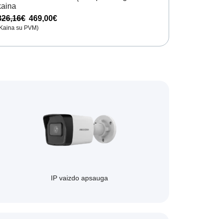
kaina
826,16
€
469,00
€
Kaina su PVM)
IP vaizdo apsauga