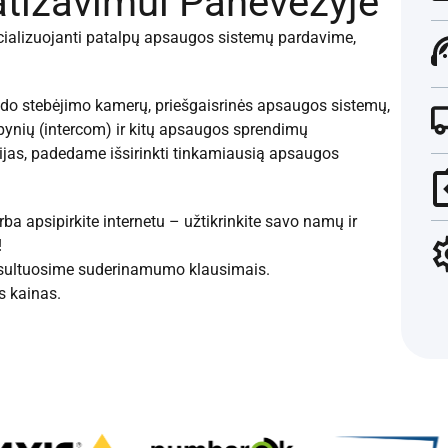
atizavimui Panevėžyje
cializuojanti patalpų apsaugos sistemų pardavime,
zdo stebėjimo kamerų, priešgaisrinės apsaugos sistemų,
spynių (intercom) ir kitų apsaugos sprendimų
ijas, padedame išsirinkti tinkamiausią apsaugos
a apsipirkite internetu – užtikrinkite savo namų ir
!
onsultuosime suderinamumo klausimais.
s kainas.