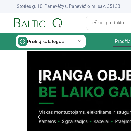
Stoties g. 10, Panevėžys, Panevėžio m. sav. 35138
Prekių katalogas
Pradžia