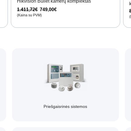
Hikvision Bullet kamerų komplektas
1.411,72
€
749,00
€
(Kaina su PVM)
(
Priešgaisrinės sistemos