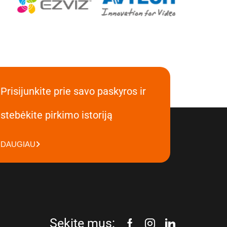
Prisijunkite prie savo paskyros ir
stebėkite pirkimo istoriją
DAUGIAU
Sekite mus: