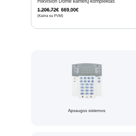
Hikvision Dome kamerų komplektas
1.206,72
€
669,00
€
(Kaina su PVM)
Apsaugos sistemos