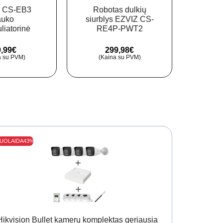
 CS-EB3
Robotas dulkių
EZV
auko
siurblys EZVIZ CS-
liatorinė
RE4P-PWT2
aku
nė kamera
(Juodas)
kame
ype C)
,99
€
299,98
€
a su PVM)
(Kaina su PVM)
(Ka
UOLAIDA
43%
Hikvision Bullet kamerų komplektas geriausia