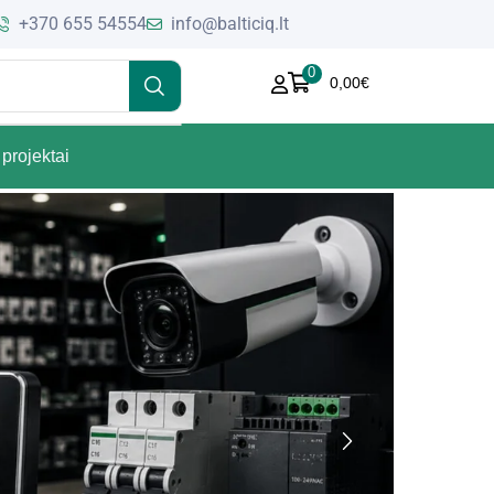
+370 655 54554
info@balticiq.lt
0
0,00
€
projektai