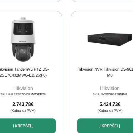
ikvision TandemVu PTZ DS-
Hikvision NVR Hikvision DS-96
2SE7C432MWG-EB/26(F0)
M8
Hikvision
Hikvision
SKU:
KIPS2SE7C432MWGEB26
SKU:
NVRDS96128NIM8
2.743,78
€
5.424,73
€
(Kaina su PVM)
(Kaina su PVM)
Į KREPŠELĮ
Į KREPŠELĮ