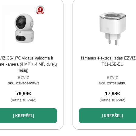
IZ CS-H7C vidaus valdoma ir
Išmanus elektros lizdas EZVI
inė kamera (4 MP + 4 MP, dviejų
T31-16E-EU
lęšių)
ezviz
ezviz
SKU:
CSH7C44WFW2
SKU:
CST3116EEU
79,99
€
17,98
€
(Kaina su PVM)
(Kaina su PVM)
Į KREPŠELĮ
Į KREPŠELĮ