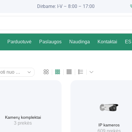
Dirbame: I-V – 8:00 – 17:00
Parduotuvė
Paslaugos
Naudinga
Kontaktai
ES 
Kamerų komplektai
3 prekės
IP kameros
609 prekės