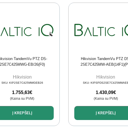
ikvision TandemVu PTZ DS-
Hikvision TandemVu PTZ D
2SE7C425MWG-EB/26(F0)
2SE7C425MW-AEB(14F1)(P
Hikvision
Hikvision
SKU:
KIP2SE7C425MWGEB26
SKU:
KIPSPDS2SE7C425MWAE
1.755,63
€
1.430,09
€
(Kaina su PVM)
(Kaina su PVM)
Į KREPŠELĮ
Į KREPŠELĮ