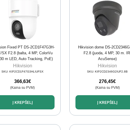
ision Fixed PT DS-2CD1F47G3H-
Hikvision dome DS-2CD2346G
/SX F2.8 (balta, 4 MP, ColorVu
F2.8 (juoda, 4 MP, 30 m. IR
 30 m LED, Auto Tracking, PoE)
AcuSense)
Hikvision
Hikvision
SKU:
KIP2CD1F47G3HLIUFSX
SKU:
KIP2CD2346G2IUF2.8B
366,63
€
276,45
€
(Kaina su PVM)
(Kaina su PVM)
Į KREPŠELĮ
Į KREPŠELĮ