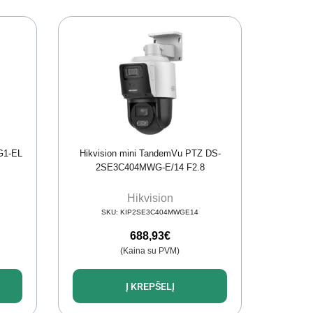
G1-EL
Hikvision mini TandemVu PTZ DS-
2SE3C404MWG-E/14 F2.8
Hikvision
SKU:
KIP2SE3C404MWGE14
688,93
€
(Kaina su PVM)
Į KREPŠELĮ