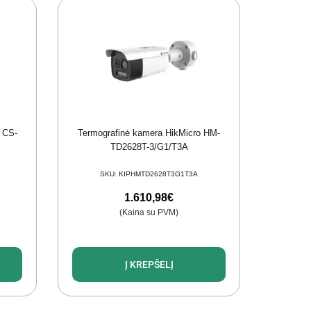
Z CS-
Termografinė kamera HikMicro HM-
TD2628T-3/G1/T3A
SKU:
KIPHMTD2628T3G1T3A
1.610,98
€
(Kaina su PVM)
Į KREPŠELĮ