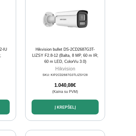
2-IU
Hikvision bullet DS-2CD2687G3T-
;
LIZSY F2.8-12 (Balta, 8 MP, 60 m IR;
60 m LED, ColorVu 3.0)
Hikvision
SKU:
KIP2CD2687G3TLIZSY28
1.040,08
€
(Kaina su PVM)
Į KREPŠELĮ