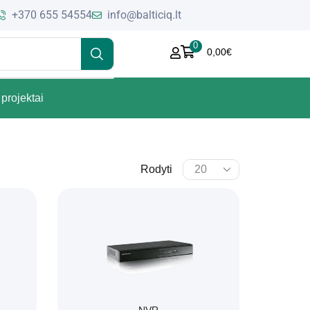
+370 655 54554
info@balticiq.lt
0
0,00
€
projektai
Rodyti
NVR