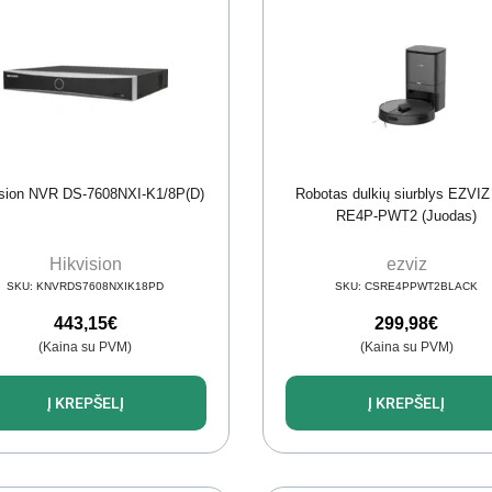
ision NVR DS-7608NXI-K1/8P(D)
Robotas dulkių siurblys EZVIZ
RE4P-PWT2 (Juodas)
Hikvision
ezviz
SKU:
KNVRDS7608NXIK18PD
SKU:
CSRE4PPWT2BLACK
443,15
€
299,98
€
(Kaina su PVM)
(Kaina su PVM)
Į KREPŠELĮ
Į KREPŠELĮ