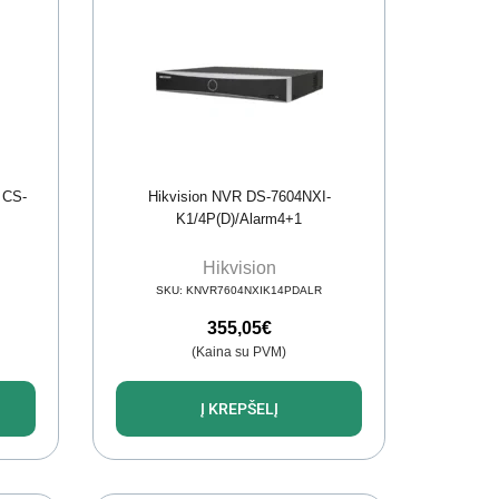
 CS-
Hikvision NVR DS-7604NXI-
K1/4P(D)/Alarm4+1
Hikvision
SKU:
KNVR7604NXIK14PDALR
355,05
€
(Kaina su PVM)
Į KREPŠELĮ