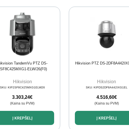
ikvision TandemVu PTZ DS-
Hikvision PTZ DS-2DF8A442IX
2SF8C425MXG1-ELW/26(F0)
Hikvision
Hikvision
SKU:
KIP2SF8C425MXG1ELW26
SKU:
KIPDS2DF8A442IXG1EL
3.303,24
€
4.516,60
€
(Kaina su PVM)
(Kaina su PVM)
Į KREPŠELĮ
Į KREPŠELĮ