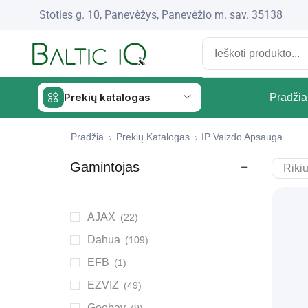
Stoties g. 10, Panevėžys, Panevėžio m. sav. 35138
Prekių katalogas
Pradžia
Pradžia
Prekių Katalogas
IP Vaizdo Apsauga
Gamintojas
AJAX
(22)
Dahua
(109)
EFB
(1)
EZVIZ
(49)
Goobay