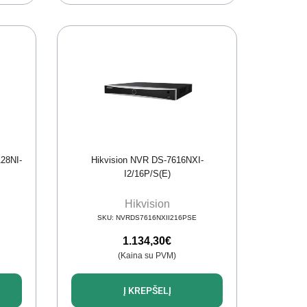
128NI-
Hikvision NVR DS-7616NXI-
I2/16P/S(E)
Hikvision
SKU:
NVRDS7616NXII216PSE
1.134,30
€
(Kaina su PVM)
Į KREPŠELĮ