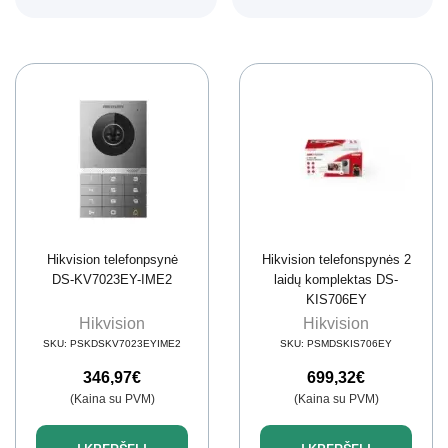
Hikvision telefonpsynė
Hikvision telefonspynės 2
DS-KV7023EY-IME2
laidų komplektas DS-
KIS706EY
Hikvision
Hikvision
SKU:
PSKDSKV7023EYIME2
SKU:
PSMDSKIS706EY
346,97
€
699,32
€
(Kaina su PVM)
(Kaina su PVM)