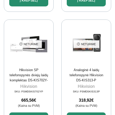
Į KREPŠELĮ
Į KREPŠELĮ
NETURIME
NETURIME
Hikvision SP
Analoginė 4 laidų
telefonspynės dviejų laidų
telefonspynė Hikvision
komplektas DS-KIS702Y-
DS-KIS313-P
P
Hikvision
Hikvision
SKU:
PSMDSKIS702YP
SKU:
PSMDSKIS313P
665,56
€
318,92
€
(Kaina su PVM)
(Kaina su PVM)