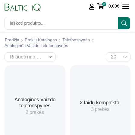
0
0,00
€
Pradžia
Prekių Katalogas
Telefonspynės
Analoginės Vaizdo Telefonspynės
Analoginės vaizdo
2 laidų komplektai
telefonspynės
3 prekės
2 prekės