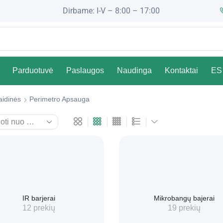
Dirbame: I-V – 8:00 – 17:00
Parduotuvė
Paslaugos
Naudinga
Kontaktai
ES 
aidinės
Perimetro Apsauga
IR barjerai
Mikrobangų bajerai
12 prekių
19 prekių