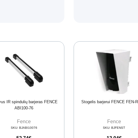
us IR spindulių barjeras FENCE
Stogelis barjerui FENCE FEN-
ABI100-76
Fence
Fence
SKU:
BJABI10076
SKU:
BJFENST