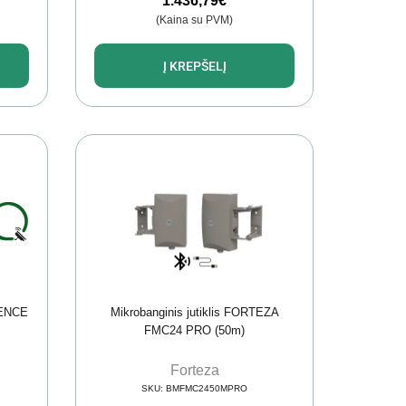
1.436,79
€
(Kaina su PVM)
Į KREPŠELĮ
 FENCE
Mikrobanginis jutiklis FORTEZA
FMC24 PRO (50m)
Forteza
SKU:
BMFMC2450MPRO