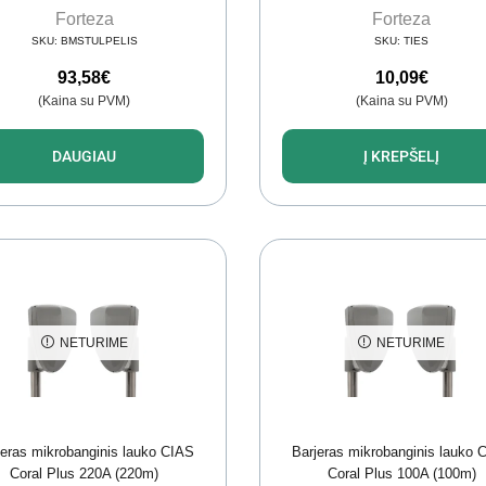
Forteza
Forteza
SKU:
BMSTULPELIS
SKU:
TIES
93,58
€
10,09
€
(Kaina su PVM)
(Kaina su PVM)
DAUGIAU
Į KREPŠELĮ
NETURIME
NETURIME
jeras mikrobanginis lauko CIAS
Barjeras mikrobanginis lauko 
Coral Plus 220A (220m)
Coral Plus 100A (100m)