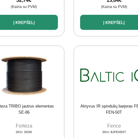
52,74
€
13,04
€
(Kaina su PVM)
(Kaina su PVM)
Į KREPŠELĮ
Į KREPŠELĮ
teza TRIBO jautrus elementas
Aktyvus IR spindulių barjeras
SE-86
FEN-50T
Forteza
Fence
SKU:
SE86
SKU:
BJFEN50T