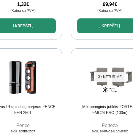
1,32
€
69,94
€
(Kaina su PVM)
(Kaina su PVM)
Į KREPŠELĮ
Į KREPŠELĮ
NETURIME
us IR spindulių barjeras FENCE
Mikrobanginis jutiklis FORT
FEN-250T
FMC24 PRO (100m)
Fence
Forteza
SKU:
BJFEN250T
SKU:
BMFMC24100MPRO