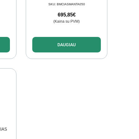
SKU:
BMCIASMANTA050
695,85
€
(Kaina su PVM)
DAUGIAU
CIAS