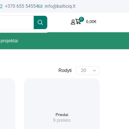
+370 655 54554
info@balticiq.lt
0
0,00
€
projektai
Rodyti
Priedai
9 prekės