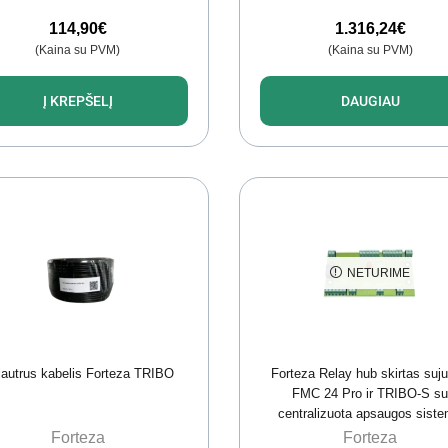
114,90
€
1.316,24
€
(Kaina su PVM)
(Kaina su PVM)
Į KREPŠELĮ
DAUGIAU
NETURIME
jautrus kabelis Forteza TRIBO
Forteza Relay hub skirtas suju
FMC 24 Pro ir TRIBO-S s
centralizuota apsaugos sist
Forteza
Forteza