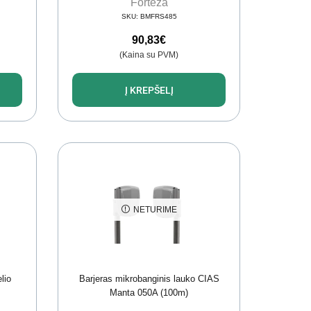
Forteza
SKU:
BMFRS485
90,83
€
(Kaina su PVM)
Į KREPŠELĮ
NETURIME
lio
Barjeras mikrobanginis lauko CIAS
)
Manta 050A (100m)