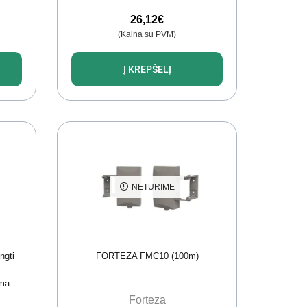
26,12
€
(Kaina su PVM)
Į KREPŠELĮ
NETURIME
ngti
FORTEZA FMC10 (100m)
u
ema
Forteza