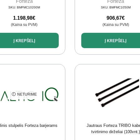
Forteza
Forteza
SKU:
BMFMC10200M
SKU:
BMFMC1050M
1.198,98
€
906,67
€
(Kaina su PVM)
(Kaina su PVM)
Į KREPŠELĮ
Į KREPŠELĮ
NETURIME
linis stulpelis Forteza barjerams
Jautraus Forteza TRIBO kabe
tvirtinimo dirželiai (100vnt.