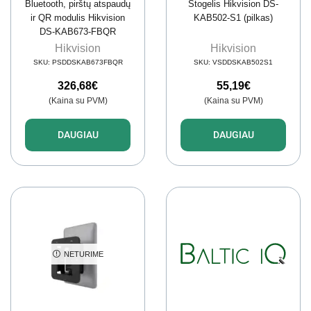
Bluetooth, pirštų atspaudų
Stogelis Hikvision DS-
ir QR modulis Hikvision
KAB502-S1 (pilkas)
DS-KAB673-FBQR
Hikvision
Hikvision
SKU:
PSDDSKAB673FBQR
SKU:
VSDDSKAB502S1
326,68
€
55,19
€
(Kaina su PVM)
(Kaina su PVM)
DAUGIAU
DAUGIAU
NETURIME