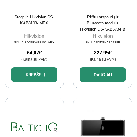
Stogelis Hikvision DS-
Pirštų atspaudų ir
KAB8103-IMEX
Bluetooth modulis
Hikvision DS-KAB673-FB
Hikvision
Hikvision
SKU:
VSDDSKAB8103IMEX
SKU:
PSDDSKAB673FB
64,07
€
227,95
€
(Kaina su PVM)
(Kaina su PVM)
Į KREPŠELĮ
DAUGIAU