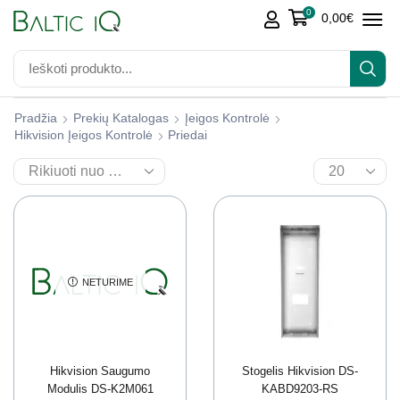
0
0,00
€
Pradžia
Prekių Katalogas
Įeigos Kontrolė
Hikvision Įeigos Kontrolė
Priedai
NETURIME
Hikvision Saugumo
Stogelis Hikvision DS-
Modulis DS-K2M061
KABD9203-RS