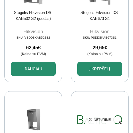
Stogelis Hikvision DS-
Stogelis Hikvision DS-
KAB502-S2 (juodas)
KAB673-S1
Hikvision
Hikvision
SKU:
VSDDSKAB502S2
SKU:
PSDDSKAB673S1
62,45
€
29,65
€
(Kaina su PVM)
(Kaina su PVM)
DAUGIAU
Į KREPŠELĮ
NETURIME