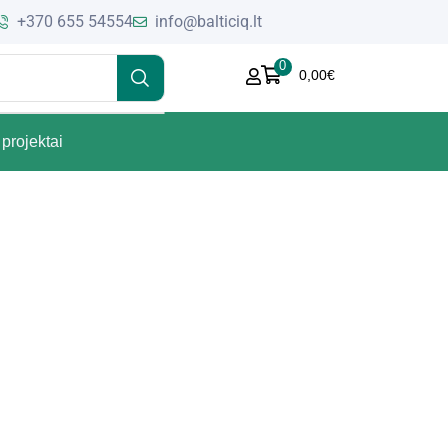
+370 655 54554
info@balticiq.lt
0
0,00
€
projektai