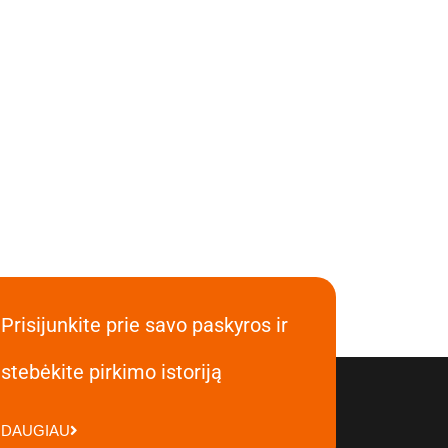
Prisijunkite prie savo paskyros ir
stebėkite pirkimo istoriją
DAUGIAU