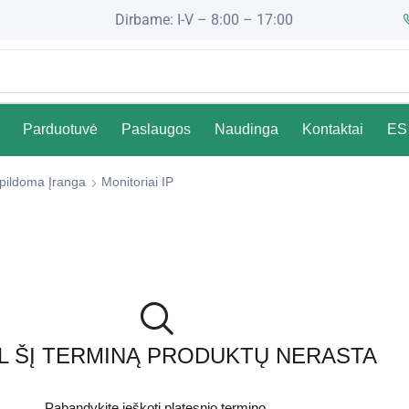
Dirbame: I-V – 8:00 – 17:00
Parduotuvė
Paslaugos
Naudinga
Kontaktai
ES 
pildoma Įranga
Monitoriai IP
L ŠĮ TERMINĄ PRODUKTŲ NERASTA
Pabandykite ieškoti platesnio termino.