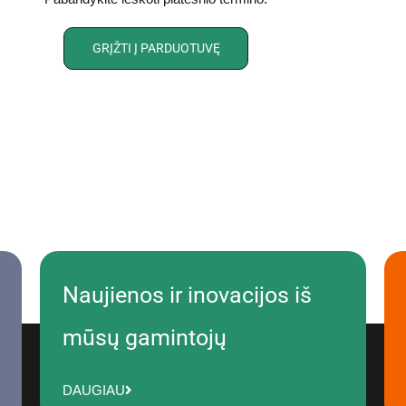
GRĮŽTI Į PARDUOTUVĘ
Naujienos ir inovacijos iš
mūsų gamintojų
DAUGIAU