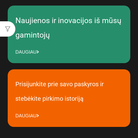
Naujienos ir inovacijos iš mūsų
gamintojų
DAUGIAU
Prisijunkite prie savo paskyros ir
stebėkite pirkimo istoriją
DAUGIAU