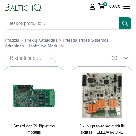
0
0,00
€
Pradžia
Prekių Katalogas
Priešgaisrinės Sistemos
Adresinės
Išplėtimo Moduliai
SmartLoop/2L išplėtimo
2 kilpų praplėtimo modulis
modulis
skirtas TELEDATA ONE