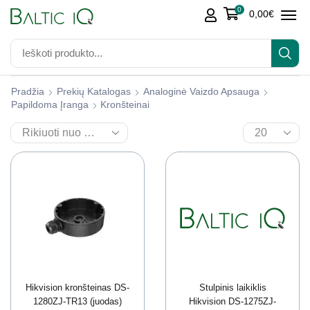
0
0,00
€
Pradžia
Prekių Katalogas
Analoginė Vaizdo Apsauga
Papildoma Įranga
Kronšteinai
Hikvision kronšteinas DS-
Stulpinis laikiklis
1280ZJ-TR13 (juodas)
Hikvision DS-1275ZJ-