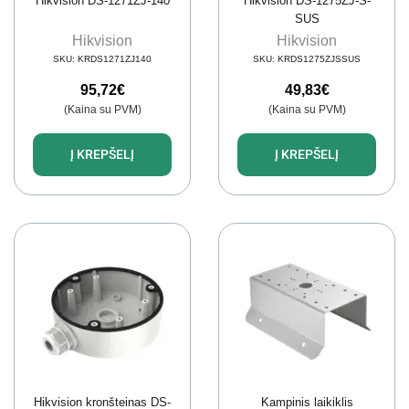
Hikvision DS-1271ZJ-140
Hikvision DS-1275ZJ-S-
SUS
Hikvision
Hikvision
SKU:
KRDS1271ZJ140
SKU:
KRDS1275ZJSSUS
95,72
€
49,83
€
(Kaina su PVM)
(Kaina su PVM)
Į KREPŠELĮ
Į KREPŠELĮ
Hikvision kronšteinas DS-
Kampinis laikiklis