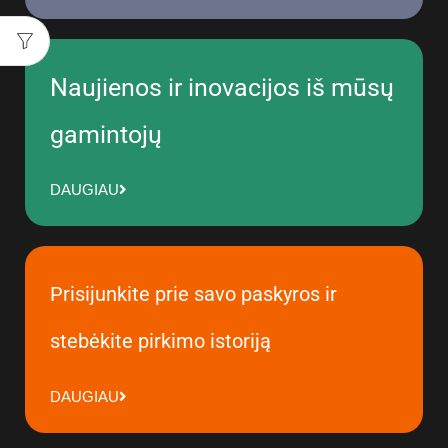
Naujienos ir inovacijos iš mūsų
gamintojų
DAUGIAU
Prisijunkite prie savo paskyros ir
stebėkite pirkimo istoriją
DAUGIAU