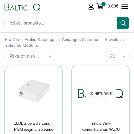
0
0,00
€
Pradžia
Prekių Katalogas
Apsaugos Sistemos
Bevielės
Išplėtimo Moduliai
NETURIME
ELDES belaidis zonų ir
Trikdis Wi-Fi
PGM išėjimų išplėtimo
komunikatorius W17U