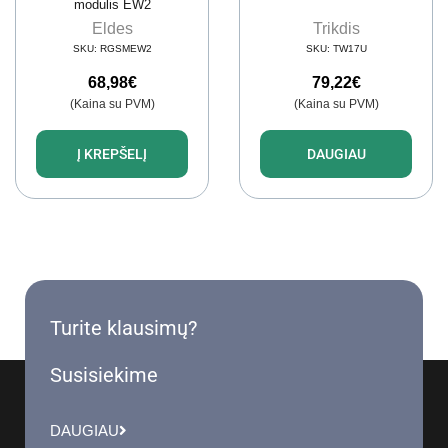
modulis EW2
Eldes
Trikdis
SKU:
RGSMEW2
SKU:
TW17U
68,98
€
79,22
€
(Kaina su PVM)
(Kaina su PVM)
Į KREPŠELĮ
DAUGIAU
Turite klausimų?
Susisiekime
DAUGIAU