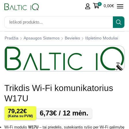
0
0,00
€
Pradžia
Apsaugos Sistemos
Bevielės
Išplėtimo Moduliai
Trikdis Wi-Fi komunikatorius
W17U
79,22
€
6,73
€
/ 12 mėn.
(Kaina su PVM)
Wi-Fi modulis
W17U
– tai priedėlis, suteikiantis ryšio per Wi-Fi galimybę