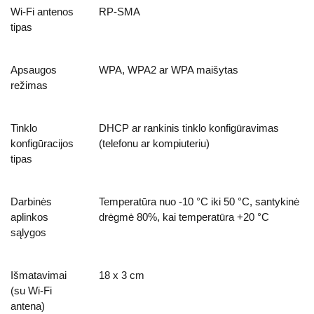
Wi-Fi antenos
RP-SMA
tipas
Apsaugos
WPA, WPA2 ar WPA maišytas
režimas
Tinklo
DHCP ar rankinis tinklo konfigūravimas
konfigūracijos
(telefonu ar kompiuteriu)
tipas
Darbinės
Temperatūra nuo -10 °C iki 50 °C, santykinė
aplinkos
drėgmė 80%, kai temperatūra +20 °C
sąlygos
Išmatavimai
18 x 3 cm
(su Wi-Fi
antena)