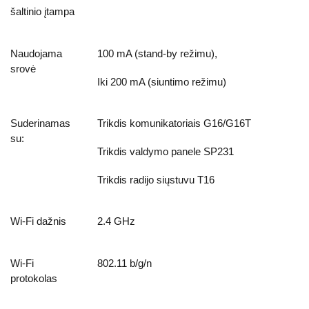
šaltinio įtampa
Naudojama
100 mA (stand-by režimu),
srovė
Iki 200 mA (siuntimo režimu)
Suderinamas
Trikdis komunikatoriais G16/G16T
su:
Trikdis valdymo panele SP231
Trikdis radijo siųstuvu T16
Wi-Fi dažnis
2.4 GHz
Wi-Fi
802.11 b/g/n
protokolas