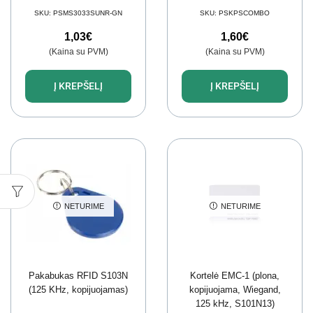
SKU:
PSMS3033SUNR-GN
SKU:
PSKPSCOMBO
1,03
€
1,60
€
(Kaina su PVM)
(Kaina su PVM)
Į KREPŠELĮ
Į KREPŠELĮ
NETURIME
NETURIME
Pakabukas RFID S103N
Kortelė EMC-1 (plona,
(125 KHz, kopijuojamas)
kopijuojama, Wiegand,
125 kHz, S101N13)