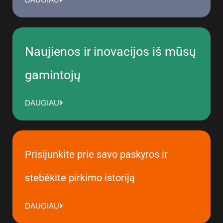
Naujienos ir inovacijos iš mūsų
gamintojų
DAUGIAU
Prisijunkite prie savo paskyros ir
stebėkite pirkimo istoriją
DAUGIAU