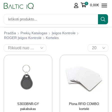
0
0,00
€
Pradžia
Prekių Katalogas
Įeigos Kontrolė
ROGER Įeigos Kontrolė
Kortelės
S3033BNR-GY
Plona RFID COMBO
pakabukas
kortelė