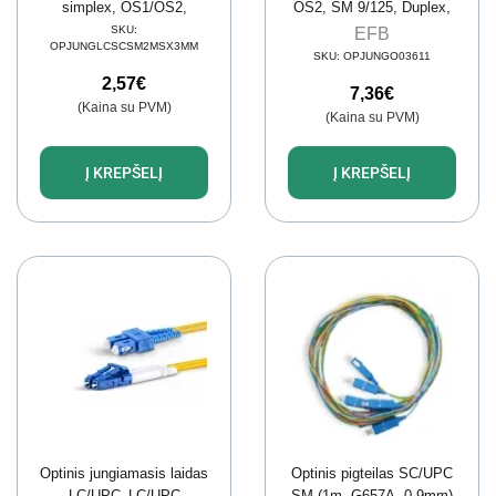
simplex, OS1/OS2,
OS2, SM 9/125, Duplex,
9/125µm, LSZH)
LSZH, 1 m)
SKU:
EFB
OPJUNGLCSCSM2MSX3MM
SKU:
OPJUNGO03611
2,57
€
7,36
€
(Kaina su PVM)
(Kaina su PVM)
Į KREPŠELĮ
Į KREPŠELĮ
Optinis jungiamasis laidas
Optinis pigteilas SC/UPC
LC/UPC–LC/UPC
SM (1m, G657A, 0.9mm)