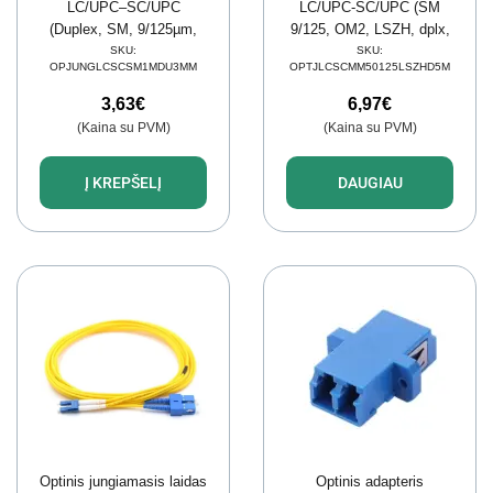
LC/UPC–SC/UPC
LC/UPC-SC/UPC (SM
(Duplex, SM, 9/125µm,
9/125, OM2, LSZH, dplx,
OS1/OS2, LSZH, 3mm,
5m)
SKU:
SKU:
OPJUNGLCSCSM1MDU3MM
OPTJLCSCMM50125LSZHD5M
1m)
3,63
€
6,97
€
(Kaina su PVM)
(Kaina su PVM)
Į KREPŠELĮ
DAUGIAU
Optinis jungiamasis laidas
Optinis adapteris