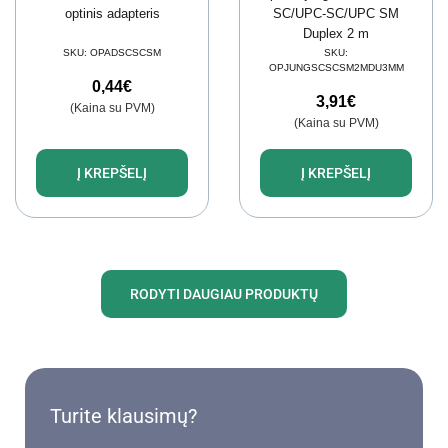
optinis adapteris
SC/UPC-SC/UPC SM
Duplex 2 m
SKU:
OPADSCSCSM
SKU:
OPJUNGSCSCSM2MDU3MM
0,44
€
3,91
€
(Kaina su PVM)
(Kaina su PVM)
Į KREPŠELĮ
Į KREPŠELĮ
RODYTI DAUGIAU PRODUKTŲ
Turite klausimų?