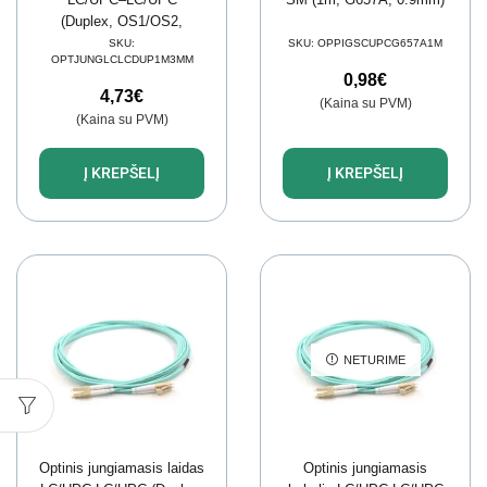
(Duplex, OS1/OS2,
G657A1, LSZH, SM,
SKU:
SKU:
OPPIGSCUPCG657A1M
OPTJUNGLCLCDUP1M3MM
3mm, 1m)
0,98
€
4,73
€
(Kaina su PVM)
(Kaina su PVM)
Į KREPŠELĮ
Į KREPŠELĮ
NETURIME
Optinis jungiamasis laidas
Optinis jungiamasis