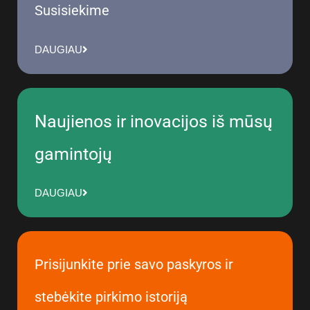
Susisiekime
DAUGIAU
Naujienos ir inovacijos iš mūsų
gamintojų
DAUGIAU
Prisijunkite prie savo paskyros ir
stebėkite pirkimo istoriją