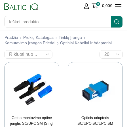
0
0,00
€
Pradžia
Prekių Katalogas
Tinklų Įranga
Komutavimo Įrangos Priedai
Optiniai Kabeliai Ir Adapteriai
Greito montavimo optinė
Optinis adapteris
jungtis SC/UPC SM (Singl
SC/UPC-SC/UPC SM