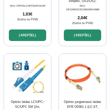
simplex, OS1/OS2,
G657A1, 9/125µm, LSZH)
SKU:
OPPIGLCUPCDUPOS1M
SKU:
OPJUNGSCSCSM1MSX3MM
1,03
€
2,04
€
(Kaina su PVM)
(Kaina su PVM)
Į KREPŠELĮ
Į KREPŠELĮ
Optinis laidas LC/UPC–
Optinis jungiamasis laidas
SC/UPC SM (2m,
EFB O0361.1 (LC-ST,