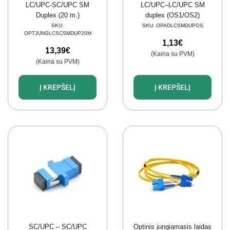
LC/UPC-SC/UPC SM
LC/UPC–LC/UPC SM
Duplex (20 m.)
duplex (OS1/OS2)
SKU:
SKU:
OPADLCSMDUPOS
OPTJUNGLCSCSMDUP20M
1,13
€
13,39
€
(Kaina su PVM)
(Kaina su PVM)
Į KREPŠELĮ
Į KREPŠELĮ
SC/UPC – SC/UPC
Optinis jungiamasis laidas