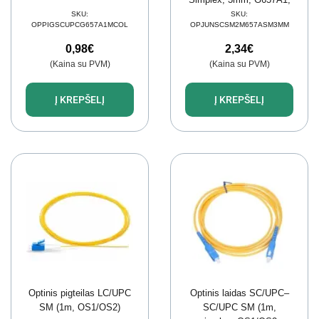
9/125µ, OS1/OS2, LSZH,
SKU:
SKU:
OPPIGSCUPCG657A1MCOL
OPJUNSCSM2M657ASM3MM
2m)
0,98
€
2,34
€
(Kaina su PVM)
(Kaina su PVM)
Į KREPŠELĮ
Į KREPŠELĮ
Optinis pigteilas LC/UPC
Optinis laidas SC/UPC–
SM (1m, OS1/OS2)
SC/UPC SM (1m,