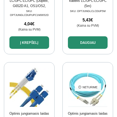
LC/UPC-LC/UPC (Duplex,
kabelis LC/UPC-LC/UPC
G652D A1, OS1/OS2,
(5m)
LSZH, SM 9/125µm, 1m,
SKU:
SKU:
OPTJUNGLCLCDUP5M
OPTJUNGLCDUPUPC1M3652D
3mm)
5,43
€
4,04
€
(Kaina su PVM)
(Kaina su PVM)
Į KREPŠELĮ
DAUGIAU
NETURIME
Optinis jungiamasis laidas
Optinis jungiamasis laidas