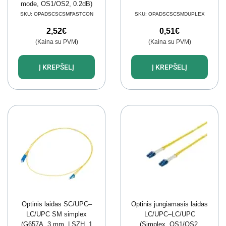
mode, OS1/OS2, 0.2dB)
SKU:
OPADSCSCSMFASTCON
SKU:
OPADSCSCSMDUPLEX
2,52
€
0,51
€
(Kaina su PVM)
(Kaina su PVM)
Į KREPŠELĮ
Į KREPŠELĮ
Optinis laidas SC/UPC–
Optinis jungiamasis laidas
LC/UPC SM simplex
LC/UPC–LC/UPC
(G657A, 3 mm, LSZH, 1
(Simplex, OS1/OS2,