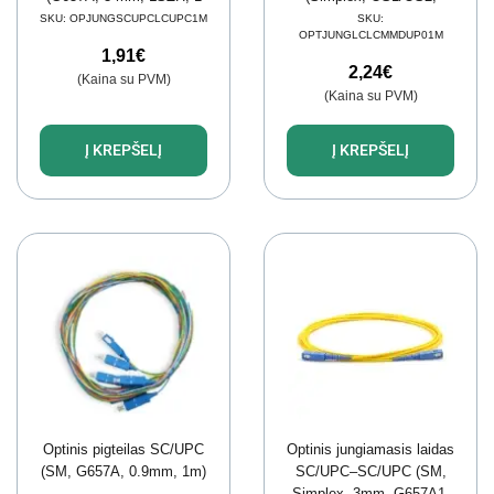
m)
LSZH, SM, 1m/3mm)
SKU:
OPJUNGSCUPCLCUPC1M
SKU:
OPTJUNGLCLCMMDUP01M
1,91
€
2,24
€
(Kaina su PVM)
(Kaina su PVM)
Į KREPŠELĮ
Į KREPŠELĮ
Optinis pigteilas SC/UPC
Optinis jungiamasis laidas
(SM, G657A, 0.9mm, 1m)
SC/UPC–SC/UPC (SM,
Simplex, 3mm, G657A1,