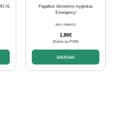
HO 01
Pagalbos iškvietimo mygtukas
‘Emergency’
SKU:
PMA022
1,86
€
(Kaina su PVM)
DAUGIAU