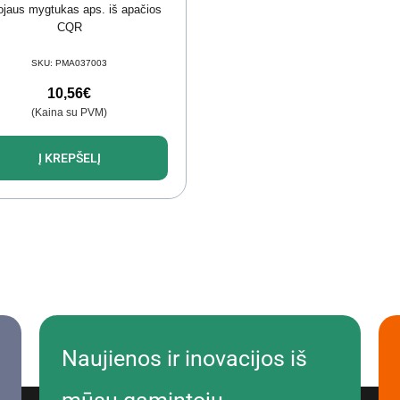
jaus mygtukas aps. iš apačios
CQR
SKU:
PMA037003
10,56
€
(Kaina su PVM)
Į KREPŠELĮ
Naujienos ir inovacijos iš