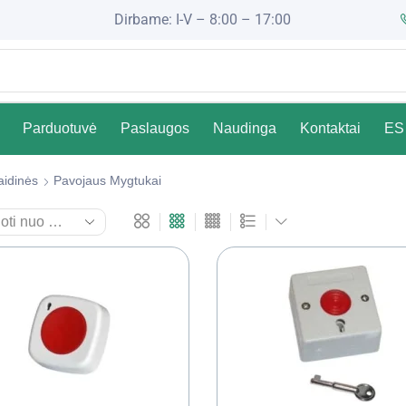
Dirbame: I-V – 8:00 – 17:00
Parduotuvė
Paslaugos
Naudinga
Kontaktai
ES 
aidinės
Pavojaus Mygtukai