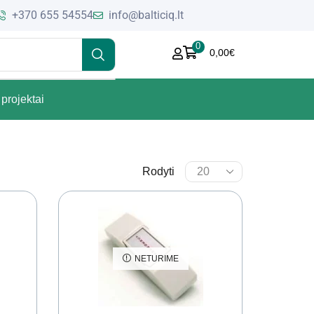
+370 655 54554
info@balticiq.lt
0
0,00
€
projektai
Rodyti
NETURIME