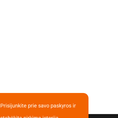
Prisijunkite prie savo paskyros ir
stebėkite pirkimo istoriją