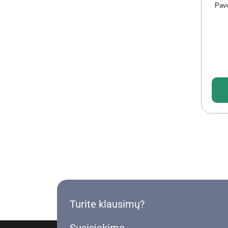
Pavo
Turite klausimų?
Susisiekime