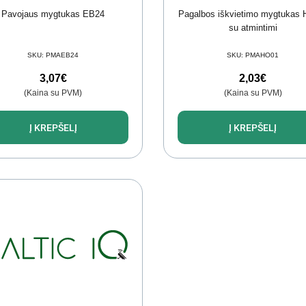
Pavojaus mygtukas EB24
Pagalbos iškvietimo mygtukas 
su atmintimi
SKU:
PMAEB24
SKU:
PMAHO01
3,07
€
2,03
€
(Kaina su PVM)
(Kaina su PVM)
Į KREPŠELĮ
Į KREPŠELĮ