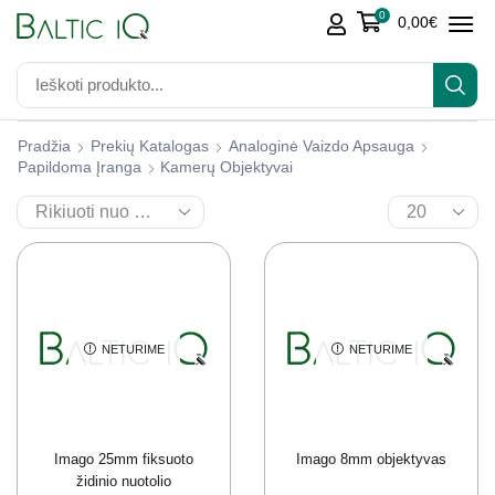
0
0,00
€
Pradžia
Prekių Katalogas
Analoginė Vaizdo Apsauga
Papildoma Įranga
Kamerų Objektyvai
NETURIME
NETURIME
Imago 25mm fiksuoto
Imago 8mm objektyvas
židinio nuotolio