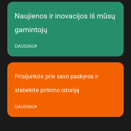
Naujienos ir inovacijos iš mūsų
gamintojų
DAUGIAU
Prisijunkite prie savo paskyros ir
stebėkite pirkimo istoriją
DAUGIAU