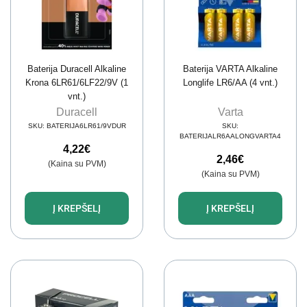
Baterija Duracell Alkaline
Baterija VARTA Alkaline
Krona 6LR61/6LF22/9V (1
Longlife LR6/AA (4 vnt.)
vnt.)
Duracell
Varta
SKU:
BATERIJA6LR61/9VDUR
SKU:
BATERIJALR6AALONGVARTA4
4,22
€
2,46
€
(Kaina su PVM)
(Kaina su PVM)
Į KREPŠELĮ
Į KREPŠELĮ