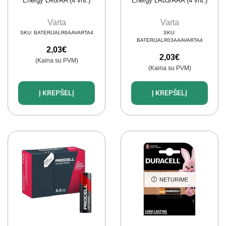
Energy LR6/AA (4 vnt.)
Energy LR03/AAA (4 vnt.)
Varta
Varta
SKU:
BATERIJALR6AAVARTA4
SKU:
BATERIJALR03AAAVARTA4
2,03
€
2,03
€
(Kaina su PVM)
(Kaina su PVM)
Į KREPŠELĮ
Į KREPŠELĮ
NETURIME