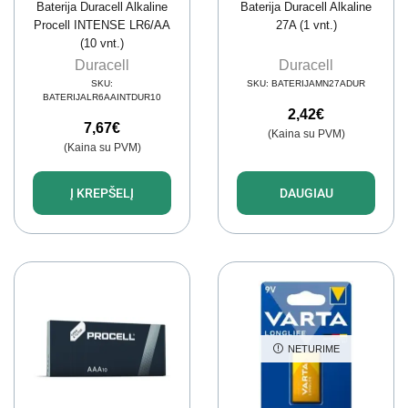
Baterija Duracell Alkaline
Baterija Duracell Alkaline
Procell INTENSE LR6/AA
27A (1 vnt.)
(10 vnt.)
Duracell
Duracell
SKU:
SKU:
BATERIJAMN27ADUR
BATERIJALR6AAINTDUR10
2,42
€
7,67
€
(Kaina su PVM)
(Kaina su PVM)
Į KREPŠELĮ
DAUGIAU
NETURIME