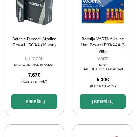
Baterija Duracell Alkaline
Baterija VARTA Alkaline
Procell LR6/AA (10 vnt.)
Max Power LR03/AAA (8
vnt.)
Duracell
Varta
SKU:
BATERIJALR6/AADUR
SKU:
BATERIJALR03AAAVARTA8
7,67
€
5,30
€
(Kaina su PVM)
(Kaina su PVM)
Į KREPŠELĮ
Į KREPŠELĮ