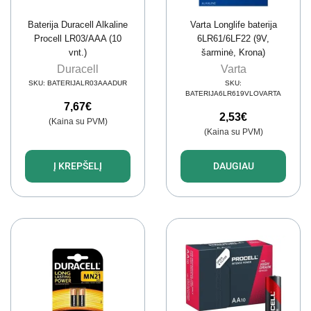
Baterija Duracell Alkaline
Varta Longlife baterija
Procell LR03/AAA (10
6LR61/6LF22 (9V,
vnt.)
šarminė, Krona)
Duracell
Varta
SKU:
BATERIJALR03AAADUR
SKU:
BATERIJA6LR619VLOVARTA
7,67
€
2,53
€
(Kaina su PVM)
(Kaina su PVM)
Į KREPŠELĮ
DAUGIAU