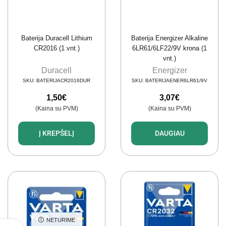
Baterija Duracell Lithium
Baterija Energizer Alkaline
CR2016 (1 vnt.)
6LR61/6LF22/9V krona (1
vnt.)
Duracell
Energizer
SKU:
BATERIJACR2016DUR
SKU:
BATERIJAENER6LR61/9V
1,50
€
3,07
€
(Kaina su PVM)
(Kaina su PVM)
Į KREPŠELĮ
DAUGIAU
NETURIME