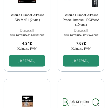
Baterija Duracell Alkaline
Baterija Duracell Alkaline
23A MN21 (2 vnt.)
Procell Intense LR03/AAA
(10 vnt.)
Duracell
Duracell
SKU:
BATERIJA23A/MN21DUR
SKU:
BATERIJALR03/AAADUR
4,34
€
7,67
€
(Kaina su PVM)
(Kaina su PVM)
Į KREPŠELĮ
Į KREPŠELĮ
NETURIME