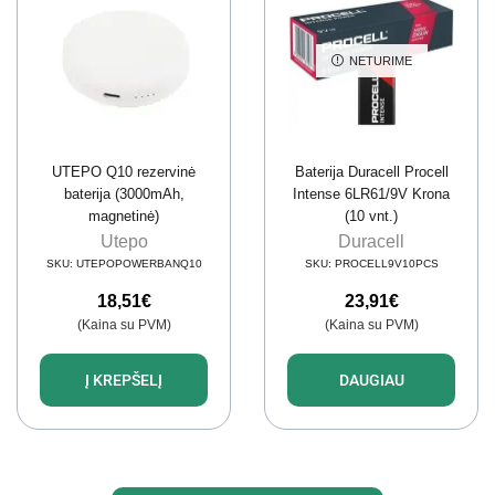
NETURIME
UTEPO Q10 rezervinė
Baterija Duracell Procell
baterija (3000mAh,
Intense 6LR61/9V Krona
magnetinė)
(10 vnt.)
Utepo
Duracell
SKU:
UTEPOPOWERBANQ10
SKU:
PROCELL9V10PCS
18,51
€
23,91
€
(Kaina su PVM)
(Kaina su PVM)
Į KREPŠELĮ
DAUGIAU