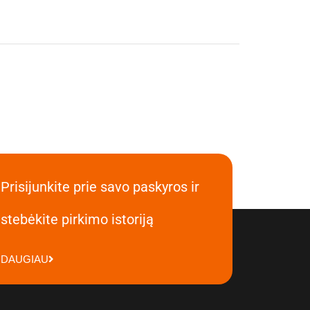
Prisijunkite prie savo paskyros ir
stebėkite pirkimo istoriją
DAUGIAU