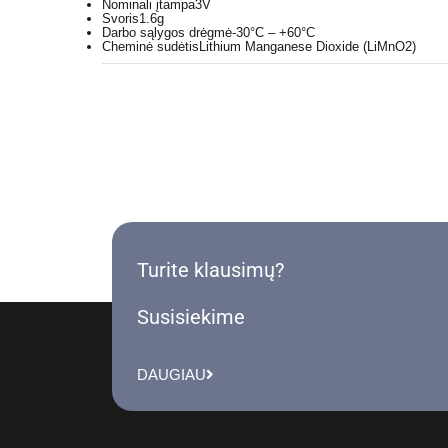
Nominali įtampa
3V
Svoris
1.6g
Darbo sąlygos drėgmė
-30°C – +60°C
Cheminė sudėtis
Lithium Manganese Dioxide (LiMnO2)
Turite klausimų?
Susisiekime
DAUGIAU