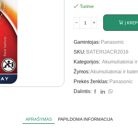
Turime
Į KREP
Gamintojas:
Panasonic
SKU:
BATERIJACR2016
Kategorijos:
Akumuliatoriai ir
Žymos:
Akumuliatoriai ir bater
Prekės ženklas:
Panasonic
Dalintis:
APRAŠYMAS
PAPILDOMA INFORMACIJA