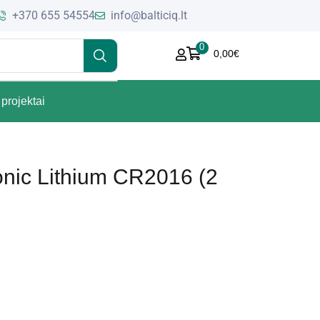
+370 655 54554
info@balticiq.lt
0
0,00
€
projektai
onic Lithium CR2016 (2