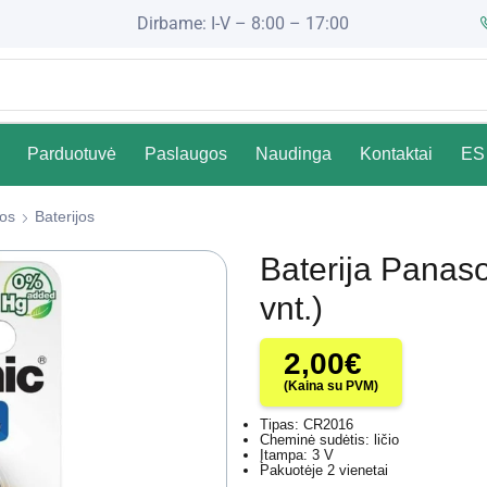
Dirbame: I-V – 8:00 – 17:00
Parduotuvė
Paslaugos
Naudinga
Kontaktai
ES 
jos
Baterijos
Baterija Panas
vnt.)
2,00
€
(Kaina su PVM)
Tipas: CR2016
Cheminė sudėtis: ličio
Įtampa: 3 V
Pakuotėje 2 vienetai