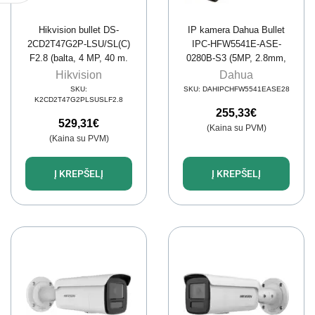
Hikvision bullet DS-
IP kamera Dahua Bullet
2CD2T47G2P-LSU/SL(C)
IPC-HFW5541E-ASE-
F2.8 (balta, 4 MP, 40 m.
0280B-S3 (5MP, 2.8mm,
IR; 40 m. LED, ColorVu)
WizMind, IR 50m, ePoE,
Hikvision
Dahua
IP67)
SKU:
SKU:
DAHIPCHFW5541EASE28
K2CD2T47G2PLSUSLF2.8
255,33
€
529,31
€
(Kaina su PVM)
(Kaina su PVM)
Į KREPŠELĮ
Į KREPŠELĮ