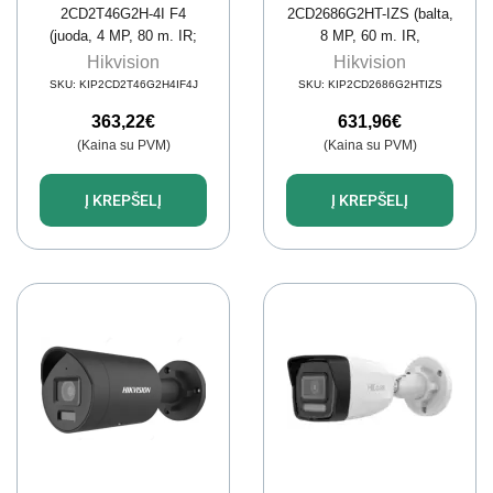
2CD2T46G2H-4I F4
2CD2686G2HT-IZS (balta,
(juoda, 4 MP, 80 m. IR;
8 MP, 60 m. IR,
AcuSense)
AcuSense)
Hikvision
Hikvision
SKU:
KIP2CD2T46G2H4IF4J
SKU:
KIP2CD2686G2HTIZS
363,22
€
631,96
€
(Kaina su PVM)
(Kaina su PVM)
Į KREPŠELĮ
Į KREPŠELĮ