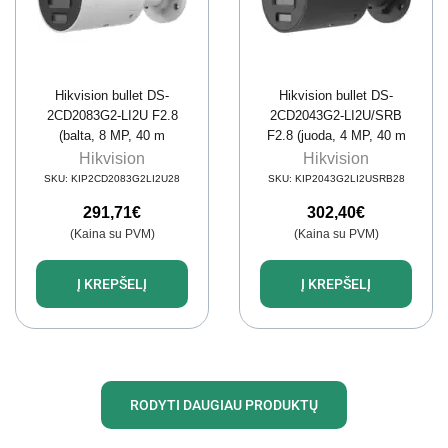
Hikvision bullet DS-
Hikvision bullet DS-
2CD2083G2-LI2U F2.8
2CD2043G2-LI2U/SRB
(balta, 8 MP, 40 m
F2.8 (juoda, 4 MP, 40 m
IR+LED, AcuSense)
IR+LED, AcuSense)
Hikvision
Hikvision
SKU:
KIP2CD2083G2LI2U28
SKU:
KIP2043G2LI2USRB28
291,71
€
302,40
€
(Kaina su PVM)
(Kaina su PVM)
Į KREPŠELĮ
Į KREPŠELĮ
RODYTI DAUGIAU PRODUKTŲ