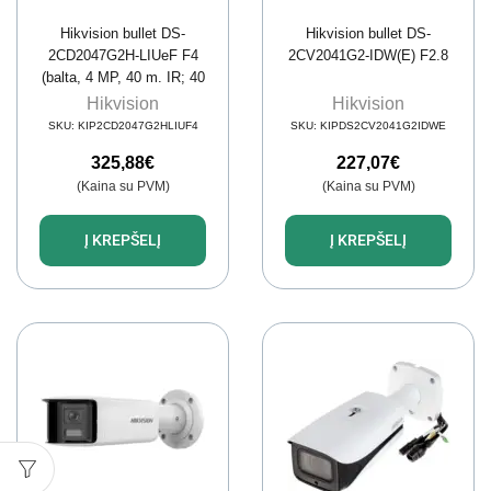
Hikvision bullet DS-
Hikvision bullet DS-
2CD2047G2H-LIUeF F4
2CV2041G2-IDW(E) F2.8
(balta, 4 MP, 40 m. IR; 40
m. LED, Hybrid Light)
Hikvision
Hikvision
SKU:
KIP2CD2047G2HLIUF4
SKU:
KIPDS2CV2041G2IDWE
325,88
€
227,07
€
(Kaina su PVM)
(Kaina su PVM)
Į KREPŠELĮ
Į KREPŠELĮ