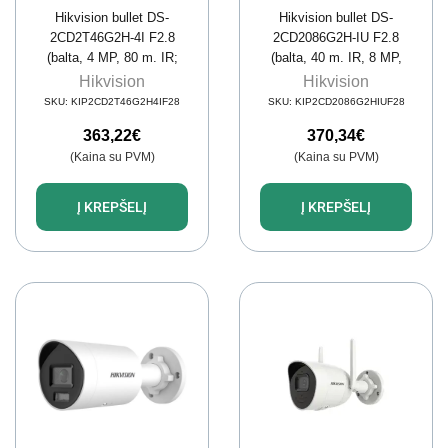
Hikvision bullet DS-
Hikvision bullet DS-
2CD2T46G2H-4I F2.8
2CD2086G2H-IU F2.8
(balta, 4 MP, 80 m. IR;
(balta, 40 m. IR, 8 MP,
AcuSense)
AcuSense)
Hikvision
Hikvision
SKU:
KIP2CD2T46G2H4IF28
SKU:
KIP2CD2086G2HIUF28
363,22
€
370,34
€
(Kaina su PVM)
(Kaina su PVM)
Į KREPŠELĮ
Į KREPŠELĮ