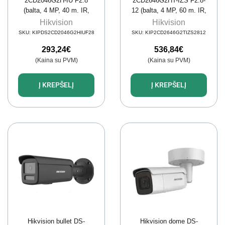
2CD2046G2H-IU F2.8
2CD2646G2HT-IZS F2.8-
(balta, 4 MP, 40 m. IR,
12 (balta, 4 MP, 60 m. IR,
AcuSense, DarkFighter)
AcuSense)
Hikvision
Hikvision
SKU:
KIPDS2CD2046G2HIUF28
SKU:
KIP2CD2646G2TIZS2812
293,24
€
536,84
€
(Kaina su PVM)
(Kaina su PVM)
Į KREPŠELĮ
Į KREPŠELĮ
Hikvision bullet DS-
Hikvision dome DS-