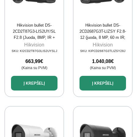
Hikvision bullet DS-
Hikvision bullet DS-
2CD2T87G3-LIS2UY/SL
2CD2687G3T-LIZSY F2.8-
F2.8 (Juoda, 8MP, IR +
12 (juoda, 8 MP, 60 m IR;
LED 60m, ColorVu)
60 m LED, ColorVu 3.0)
Hikvision
Hikvision
SKU:
KI2CD2T87G3LIS2UYSLJ
SKU:
KIPCD2687G3TLIZSY28J
663,99
€
1.040,08
€
(Kaina su PVM)
(Kaina su PVM)
Į KREPŠELĮ
Į KREPŠELĮ