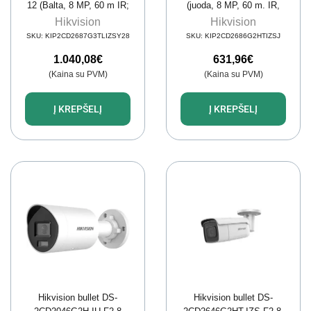
12 (Balta, 8 MP, 60 m IR;
(juoda, 8 MP, 60 m. IR,
60 m LED, ColorVu 3.0)
AcuSense)
Hikvision
Hikvision
SKU:
KIP2CD2687G3TLIZSY28
SKU:
KIP2CD2686G2HTIZSJ
1.040,08
€
631,96
€
(Kaina su PVM)
(Kaina su PVM)
Į KREPŠELĮ
Į KREPŠELĮ
Hikvision bullet DS-
Hikvision bullet DS-