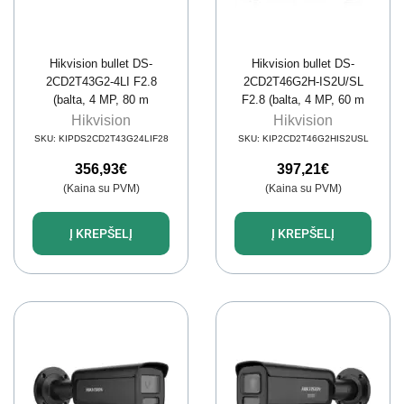
Hikvision bullet DS-
Hikvision bullet DS-
2CD2T43G2-4LI F2.8
2CD2T46G2H-IS2U/SL
(balta, 4 MP, 80 m
F2.8 (balta, 4 MP, 60 m
IR+LED; AcuSense)
IR; AcuSense,
Hikvision
Hikvision
DarkFighter)
SKU:
KIPDS2CD2T43G24LIF28
SKU:
KIP2CD2T46G2HIS2USL
356,93
€
397,21
€
(Kaina su PVM)
(Kaina su PVM)
Į KREPŠELĮ
Į KREPŠELĮ