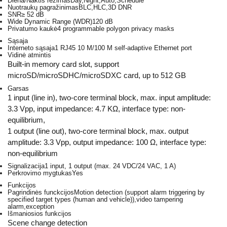
Diena/Naktis režimas
Day,Night,Auto,Schedule
Nuotraukų pagražinimas
BLC,HLC,3D DNR
SNR
≥ 52 dB
Wide Dynamic Range (WDR)
120 dB
Privatumo kaukė
4 programmable polygon privacy masks
Sąsaja
Interneto sąsaja
1 RJ45 10 M/100 M self-adaptive Ethernet port
Vidinė atmintis
Built-in memory card slot, support
microSD/microSDHC/microSDXC card, up to 512 GB
Garsas
1 input (line in), two-core terminal block, max. input amplitude:
3.3 Vpp, input impedance: 4.7 KΩ, interface type: non-
equilibrium,
1 output (line out), two-core terminal block, max. output
amplitude: 3.3 Vpp, output impedance: 100 Ω, interface type:
non-equilibrium
Signalizacija
1 input, 1 output (max. 24 VDC/24 VAC, 1 A)
Perkrovimo mygtukas
Yes
Funkcijos
Pagrindinės funckcijos
Motion detection (support alarm triggering by
specified target types (human and vehicle)),video tampering
alarm,exception
Išmaniosios funkcijos
Scene change detection