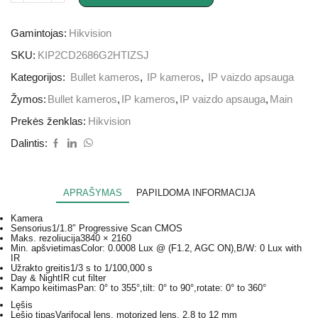
Gamintojas:
Hikvision
SKU:
KIP2CD2686G2HTIZSJ
Kategorijos:
Bullet kameros
,
IP kameros
,
IP vaizdo apsauga
Žymos:
Bullet kameros
,
IP kameros
,
IP vaizdo apsauga
,
Main
Prekės ženklas:
Hikvision
Dalintis:
APRAŠYMAS
PAPILDOMA INFORMACIJA
Kamera
Sensorius
1/1.8″ Progressive Scan CMOS
Maks. rezoliucija
3840 × 2160
Min. apšvietimas
Color: 0.0008 Lux @ (F1.2, AGC ON),B/W: 0 Lux with
IR
Užrakto greitis
1/3 s to 1/100,000 s
Day & Night
IR cut filter
Kampo keitimas
Pan: 0° to 355°,tilt: 0° to 90°,rotate: 0° to 360°
Lęšis
Lęšio tipas
Varifocal lens, motorized lens, 2.8 to 12 mm