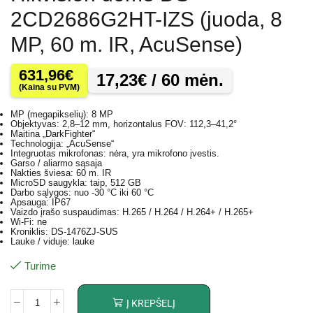
2CD2686G2HT-IZS (juoda, 8
MP, 60 m. IR, AcuSense)
631,96
€
17,23
€
/ 60 mėn.
(Kaina su PVM)
MP (megapikselių): 8 MP
Objektyvas: 2,8–12 mm, horizontalus FOV: 112,3–41,2°
Maitina „DarkFighter“
Technologija: „AcuSense“
Integruotas mikrofonas: nėra, yra mikrofono įvestis.
Garso / aliarmo sąsaja
Nakties šviesa: 60 m. IR
MicroSD saugykla: taip, 512 GB
Darbo sąlygos: nuo -30 °C iki 60 °C
Apsauga: IP67
Vaizdo įrašo suspaudimas: H.265 / H.264 / H.264+ / H.265+
Wi-Fi: ne
Kroniklis: DS-1476ZJ-SUS
Lauke / viduje: lauke
Turime
Į KREPŠELĮ