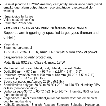
Sąsaja
Upload to FTP/NAS/memory card,notify surveillance center,send
email,trigger alarm output,trigger recording,trigger capture,audible
warning
Išmaniosios funkcijos
Veido atpažinimas
Yes
Perimeter Protection
Line crossing, intrusion, region entrance, region exiting
Support alarm triggering by specified target types (human and
vehicle)
Pagrindinis
Sistemos parametrai
12 VDC ± 25%, 1.21 A, max. 14.5 W,Ø5.5 mm coaxial power
plug,reverse polarity protection,
PoE: IEEE 802.3at, Class 4, max. 18 W
Medžiaga
Front cover: Metal, body: Metal, bracket: Metal
Dydis
298 mm × 97.9 mm × 95.7 mm (11.8″ × 3.9″ × 3.8″)
Pakuotės dydis
385 mm × 190 mm × 180 mm (15.2″ × 7.5″ × 7.1″)
Svoris
Approx. 1475 g (3.3 lb.)
Svoris su įpakavimu
Approx. 2319 g (5.1 lb.)
Sandėliavimo sąlygos
-30 °C to 60 °C (-22 °F to 140 °F). Humidity 95%
or less (non-condensing)
Darbo sąlygos
-30 °C to 60 °C (-22 °F to 140 °F). Humidity 95% or less
(non-condensing)
Pagrindinės funkcijos
Heartbeat,mirror,password reset via email,pixel
counter,anti-banding
Kalba
33 languages: English, Russian, Estonian, Bulgarian, Hungarian,