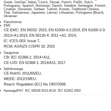
Greek, German, Italian, Czech, Slovak, French, Polish, Dutch,
Portuguese, Spanish, Romanian, Danish, Swedish, Norwegian, Finnish,
Croatian, Slovenian, Serbian, Turkish, Korean, Traditional Chinese,
Thai, Vietnamese, Japanese, Latvian, Lithuanian, Portuguese (Brazil),
Ukrainian
Patvirtinimai
EMC
CE-EMC: EN 55032: 2015, EN 61000-3-2:2019, EN 61000-3-3:
2013+A1:2019, EN 50130-4: 2011 +A1: 2014,
IC: ICES-003: Issue 7,
RCM: AS/NZS CISPR 32: 2015
Saugumas
CB: IEC 62368-1: 2014+A11,
CE-LVD: EN 62368-1: 2014/A11: 2017
Aplinkosauga
CE-RoHS: 2011/65/EU,
WEEE: 2012/19/EU,
Reach: Regulation (EC) No 1907/2006
Apsauga
IP67: IEC 60529-2013,IK10: IEC 62262:2002