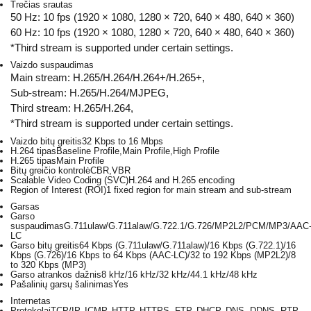
Trečias srautas
50 Hz: 10 fps (1920 × 1080, 1280 × 720, 640 × 480, 640 × 360)
60 Hz: 10 fps (1920 × 1080, 1280 × 720, 640 × 480, 640 × 360)
*Third stream is supported under certain settings.
Vaizdo suspaudimas
Main stream: H.265/H.264/H.264+/H.265+,
Sub-stream: H.265/H.264/MJPEG,
Third stream: H.265/H.264,
*Third stream is supported under certain settings.
Vaizdo bitų greitis
32 Kbps to 16 Mbps
H.264 tipas
Baseline Profile,Main Profile,High Profile
H.265 tipas
Main Profile
Bitų greičio kontrolė
CBR,VBR
Scalable Video Coding (SVC)
H.264 and H.265 encoding
Region of Interest (ROI)
1 fixed region for main stream and sub-stream
Garsas
Garso
suspaudimas
G.711ulaw/G.711alaw/G.722.1/G.726/MP2L2/PCM/MP3/AAC
LC
Garso bitų greitis
64 Kbps (G.711ulaw/G.711alaw)/16 Kbps (G.722.1)/16
Kbps (G.726)/16 Kbps to 64 Kbps (AAC-LC)/32 to 192 Kbps (MP2L2)/8
to 320 Kbps (MP3)
Garso atrankos dažnis
8 kHz/16 kHz/32 kHz/44.1 kHz/48 kHz
Pašalinių garsų šalinimas
Yes
Internetas
Protokolai
TCP/IP, ICMP, HTTP, HTTPS, FTP, DHCP, DNS, DDNS, RTP,