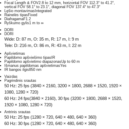
Focal Length & FOV
2.8 to 12 mm, horizontal FOV 112.3° to 41.2°,
vertical FOV 58.1° to 23.1°, diagonal FOV 137.4° to 47.3°
Lęšio montavimas
Integrated
Rainelės tipas
Fixed
Diafragama
F1.2
Ryškumo gylis
1 m to ∞
DORI
DORI
Wide: D: 87 m, O: 35 m, R: 17 m, I: 9 m
Tele: D: 216 m, O: 86 m, R: 43 m, I: 22 m
Apšvietimas
Papildomo apšviešimo tipas
IR
Papildomo apšvietimo diapazonas
Up to 60 m
Išmanus papildomas apšvietimas
Yes
IR bangos ilgis
850 nm
Vaizdas
Pagrindinis srautas
50 Hz: 25 fps (3840 × 2160, 3200 × 1800, 2688 × 1520, 1920 ×
1080, 1280 × 720)
60 Hz: 24 fps(3840 × 2160), 30 fps (3200 × 1800, 2688 × 1520,
1920 × 1080, 1280 × 720)
Antrinis srautas
50 Hz: 25 fps (1280 × 720, 640 × 480, 640 × 360)
60 Hz: 30 fps (1280 × 720, 640 × 480, 640 × 360)