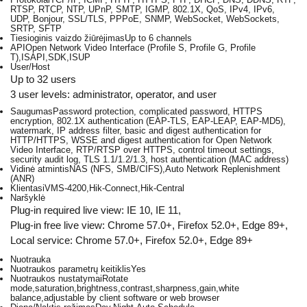
RTSP, RTCP, NTP, UPnP, SMTP, IGMP, 802.1X, QoS, IPv4, IPv6,
UDP, Bonjour, SSL/TLS, PPPoE, SNMP, WebSocket, WebSockets,
SRTP, SFTP
Tiesioginis vaizdo žiūrėjimas
Up to 6 channels
API
Open Network Video Interface (Profile S, Profile G, Profile
T),ISAPI,SDK,ISUP
User/Host
Up to 32 users
3 user levels: administrator, operator, and user
Saugumas
Password protection, complicated password, HTTPS
encryption, 802.1X authentication (EAP-TLS, EAP-LEAP, EAP-MD5),
watermark, IP address filter, basic and digest authentication for
HTTP/HTTPS, WSSE and digest authentication for Open Network
Video Interface, RTP/RTSP over HTTPS, control timeout settings,
security audit log, TLS 1.1/1.2/1.3, host authentication (MAC address)
Vidinė atmintis
NAS (NFS, SMB/CIFS),Auto Network Replenishment
(ANR)
Klientas
iVMS-4200,Hik-Connect,Hik-Central
Naršyklė
Plug-in required live view: IE 10, IE 11,
Plug-in free live view: Chrome 57.0+, Firefox 52.0+, Edge 89+,
Local service: Chrome 57.0+, Firefox 52.0+, Edge 89+
Nuotrauka
Nuotraukos parametrų keitiklis
Yes
Nuotraukos nustatymai
Rotate
mode,saturation,brightness,contrast,sharpness,gain,white
balance,adjustable by client software or web browser