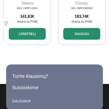
Teknim
Fireray
SKU:
CATFC-2201
SKU:
BDF1090000
141,63
€
183,74
€
(Kaina su PVM)
(Kaina su PVM)
Į KREPŠELĮ
DAUGIAU
Turite klausimų?
Susisiekime
DAUGIAU