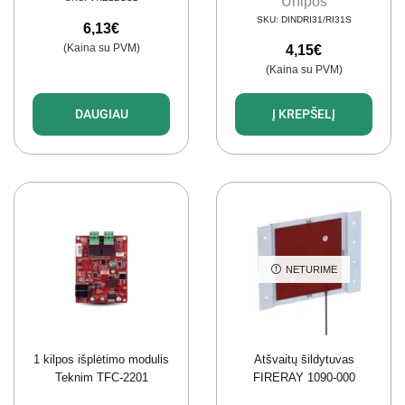
Unipos
SKU:
DINDRI31/RI31S
6,13
€
(Kaina su PVM)
4,15
€
(Kaina su PVM)
DAUGIAU
Į KREPŠELĮ
NETURIME
1 kilpos išplėtimo modulis
Atšvaitų šildytuvas
Teknim TFC-2201
FIRERAY 1090-000