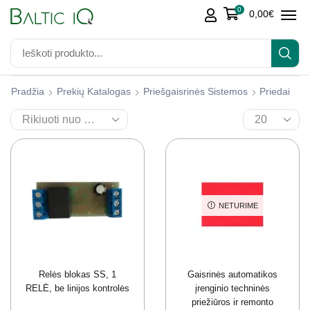
0
0,00
€
Pradžia
Prekių Katalogas
Priešgaisrinės Sistemos
Priedai
NETURIME
Relės blokas SS, 1
Gaisrinės automatikos
RELĖ, be linijos kontrolės
įrenginio techninės
priežiūros ir remonto