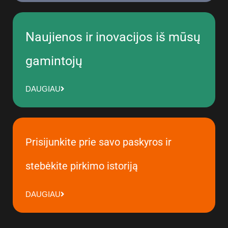
Naujienos ir inovacijos iš mūsų
gamintojų
DAUGIAU
Prisijunkite prie savo paskyros ir
stebėkite pirkimo istoriją
DAUGIAU