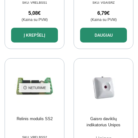
apskaitos žurnalas
SKU:
VRELBSS1
SKU:
VGAISRZ
5,08
€
6,79
€
(Kaina su PVM)
(Kaina su PVM)
Į KREPŠELĮ
DAUGIAU
NETURIME
Relinis modulis SS2
Gaisro daviklių
indikatorius Unipos
SKU:
VRELBSS2