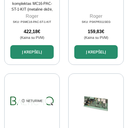
komplektas MC16-PAC-
ST-1-KIT (metalinė dėžė,
PS4D, MCX4D)
Roger
Roger
SKU:
PSMC16-PAC-ST-1-KIT
SKU:
PSKPR311SEG
422,18
€
159,83
€
(Kaina su PVM)
(Kaina su PVM)
Į KREPŠELĮ
Į KREPŠELĮ
NETURIME