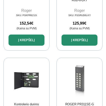
RUD-6-LKY
Roger
Roger
SKU:
PSKPR621G
SKU:
PSSRUD6LKY
152,54
€
125,99
€
(Kaina su PVM)
(Kaina su PVM)
Į KREPŠELĮ
Į KREPŠELĮ
Kontrolerio durims
ROGER PR311SE-G