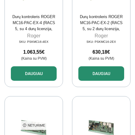
Durų kontroleris ROGER
Durų kontroleris ROGER
MC16-PAC-EX-4 (RACS
MC16-PAC-EX-2 (RACS
5, su 4 durų licenzija,
5, su 2 durų licenzija,
8192 vart., 8 mln. įvykių)
8192 vart., 8 mln. įvykių)
Roger
Roger
SKU:
PSKMC16-4EX
SKU:
PSKMC16-2EX
1.063,55
€
630,18
€
(Kaina su PVM)
(Kaina su PVM)
DAUGIAU
DAUGIAU
NETURIME