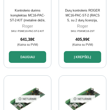
Kontrolerio durims
Durų kontroleris ROGER
komplektas MC16-PAC-
MC16-PAC-ST-2 (RACS
ST-2-KIT (metalinė dėžė,
5, su 2 durų licenzija,
PS4D, MCX4D)
8192 vart., 8 mln. įvykių)
Roger
Roger
SKU:
PSMC16-PAC-ST-2-KIT
SKU:
PSKMC16-2ST
641,38
€
405,99
€
(Kaina su PVM)
(Kaina su PVM)
DAUGIAU
Į KREPŠELĮ
NETURIME
NETURIME