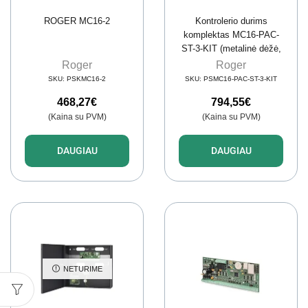
ROGER MC16-2
Kontrolerio durims
komplektas MC16-PAC-
ST-3-KIT (metalinė dėžė,
PS4D, MCX4D)
Roger
Roger
SKU:
PSKMC16-2
SKU:
PSMC16-PAC-ST-3-KIT
468,27
€
794,55
€
(Kaina su PVM)
(Kaina su PVM)
DAUGIAU
DAUGIAU
NETURIME