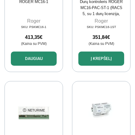
ROGER MC16-1
Durų kontroleris ROGER
MC16-PAC-ST-1 (RACS
5, su 1 durų licenzija,
8192 vart., 8 mln. įvykių)
Roger
Roger
SKU:
PSKMC16-1
SKU:
PSKMC16-1ST
413,35
€
351,84
€
(Kaina su PVM)
(Kaina su PVM)
DAUGIAU
Į KREPŠELĮ
NETURIME