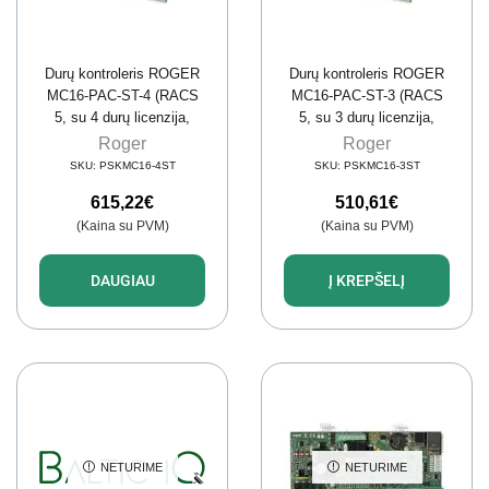
Durų kontroleris ROGER
Durų kontroleris ROGER
MC16-PAC-ST-4 (RACS
MC16-PAC-ST-3 (RACS
5, su 4 durų licenzija,
5, su 3 durų licenzija,
8192 vart., 8 mln. įvykių)
8192 vart., 8 mln. įvykių)
Roger
Roger
SKU:
PSKMC16-4ST
SKU:
PSKMC16-3ST
615,22
€
510,61
€
(Kaina su PVM)
(Kaina su PVM)
DAUGIAU
Į KREPŠELĮ
NETURIME
NETURIME