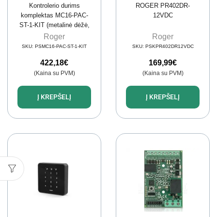
Kontrolerio durims
ROGER PR402DR-
komplektas MC16-PAC-
12VDC
ST-1-KIT (metalinė dėžė,
PS4D, MCX4D)
Roger
Roger
SKU:
PSMC16-PAC-ST-1-KIT
SKU:
PSKPR402DR12VDC
422,18
€
169,99
€
(Kaina su PVM)
(Kaina su PVM)
Į KREPŠELĮ
Į KREPŠELĮ