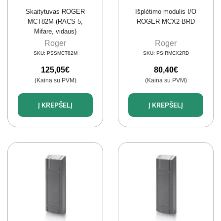
Skaitytuvas ROGER
Išplėtimo modulis I/O
MCT82M (RACS 5,
ROGER MCX2-BRD
Mifare, vidaus)
Roger
Roger
SKU:
PSSMCT82M
SKU:
PSIRMCX2RD
125,05
€
80,40
€
(Kaina su PVM)
(Kaina su PVM)
Į KREPŠELĮ
Į KREPŠELĮ