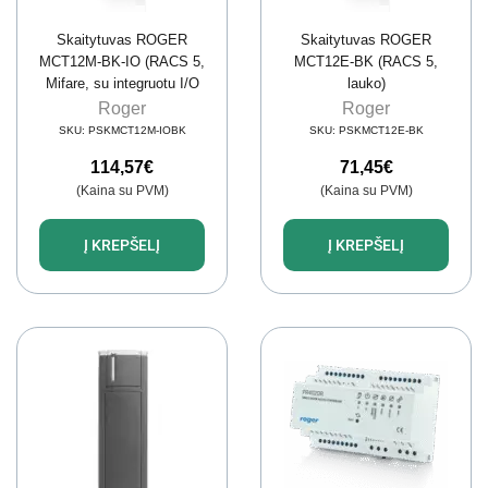
Skaitytuvas ROGER
Skaitytuvas ROGER
MCT12M-BK-IO (RACS 5,
MCT12E-BK (RACS 5,
Mifare, su integruotu I/O
lauko)
reliniu moduliu, lauko)
Roger
Roger
SKU:
PSKMCT12M-IOBK
SKU:
PSKMCT12E-BK
114,57
€
71,45
€
(Kaina su PVM)
(Kaina su PVM)
Į KREPŠELĮ
Į KREPŠELĮ