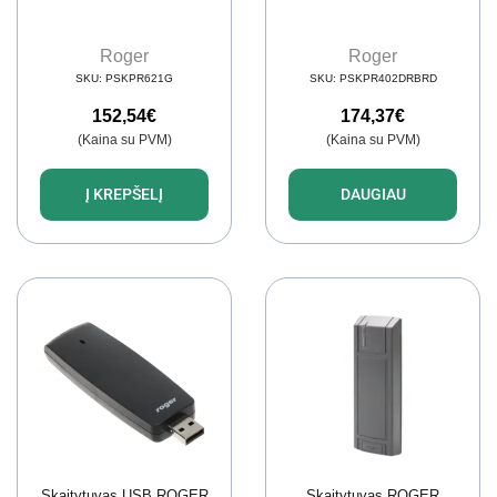
Roger
Roger
SKU:
PSKPR621G
SKU:
PSKPR402DRBRD
152,54
€
174,37
€
(Kaina su PVM)
(Kaina su PVM)
Į KREPŠELĮ
DAUGIAU
Skaitytuvas USB ROGER
Skaitytuvas ROGER