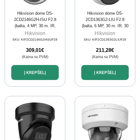
Hikvision dome DS-
Hikvision dome DS-
2CD2146G2H-ISU F2.8
2CD1363G2-LIU F2.8
(balta, 4 MP, 30 m. IR,
(balta, 6 MP, 30 m. IR, 30
AcuSense)
m. LED, hybrid light)
Hikvision
Hikvision
SKU:
KIP2CD2146G2HISUF28
SKU:
KIP2CD1363G2LIUF28
309,01
€
211,28
€
(Kaina su PVM)
(Kaina su PVM)
Į KREPŠELĮ
Į KREPŠELĮ