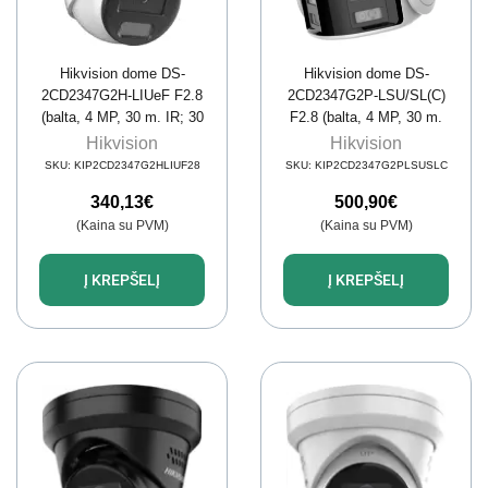
Hikvision dome DS-
Hikvision dome DS-
2CD2347G2H-LIUeF F2.8
2CD2347G2P-LSU/SL(C)
(balta, 4 MP, 30 m. IR; 30
F2.8 (balta, 4 MP, 30 m.
LED, Hybrid Light)
LED; ColorVu,
Hikvision
Hikvision
panoraminė 180°)
SKU:
KIP2CD2347G2HLIUF28
SKU:
KIP2CD2347G2PLSUSLC
340,13
€
500,90
€
(Kaina su PVM)
(Kaina su PVM)
Į KREPŠELĮ
Į KREPŠELĮ