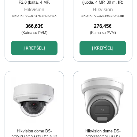
F2.8 (balta, 4 MP,
(juoda, 4 MP, 30 m. IR;
ColorVu 3.0, 30 m LED,
AcuSense)
Hikvision
Hikvision
Auto Tracking, PoE)
SKU:
KIP2CD1F47G3HLIUFSX
SKU:
KIP2CD2346G2IUF2.8B
366,63
€
276,45
€
(Kaina su PVM)
(Kaina su PVM)
Į KREPŠELĮ
Į KREPŠELĮ
Hikvision dome DS-
Hikvision dome DS-