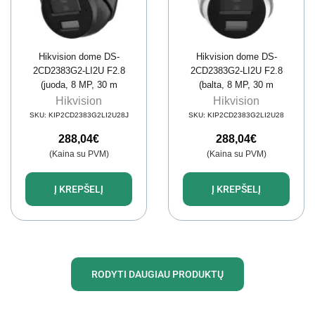
Hikvision dome DS-
Hikvision dome DS-
2CD2383G2-LI2U F2.8
2CD2383G2-LI2U F2.8
(juoda, 8 MP, 30 m
(balta, 8 MP, 30 m
IR+LED, AcuSense)
IR+LED, AcuSense)
Hikvision
Hikvision
SKU:
KIP2CD2383G2LI2U28J
SKU:
KIP2CD2383G2LI2U28
288,04
€
288,04
€
(Kaina su PVM)
(Kaina su PVM)
Į KREPŠELĮ
Į KREPŠELĮ
RODYTI DAUGIAU PRODUKTŲ