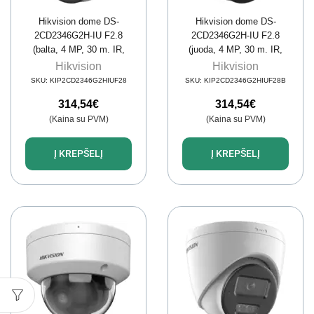
Hikvision dome DS-
Hikvision dome DS-
2CD2346G2H-IU F2.8
2CD2346G2H-IU F2.8
(balta, 4 MP, 30 m. IR,
(juoda, 4 MP, 30 m. IR,
AcuSense)
AcuSense)
Hikvision
Hikvision
SKU:
KIP2CD2346G2HIUF28
SKU:
KIP2CD2346G2HIUF28B
314,54
€
314,54
€
(Kaina su PVM)
(Kaina su PVM)
Į KREPŠELĮ
Į KREPŠELĮ