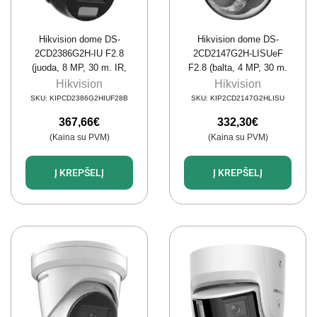
Hikvision dome DS-
Hikvision dome DS-
2CD2386G2H-IU F2.8
2CD2147G2H-LISUeF
(juoda, 8 MP, 30 m. IR,
F2.8 (balta, 4 MP, 30 m.
AcuSense)
IR; 30 LED, Hybrid Light)
Hikvision
Hikvision
SKU:
KIPCD2386G2HIUF28B
SKU:
KIP2CD2147G2HLISU
367,66
€
332,30
€
(Kaina su PVM)
(Kaina su PVM)
Į KREPŠELĮ
Į KREPŠELĮ