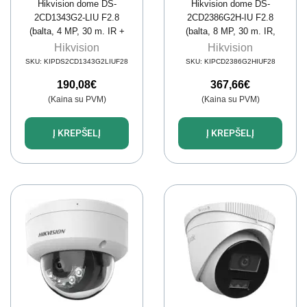
Hikvision dome DS-
Hikvision dome DS-
2CD1343G2-LIU F2.8
2CD2386G2H-IU F2.8
(balta, 4 MP, 30 m. IR +
(balta, 8 MP, 30 m. IR,
LED)
AcuSense)
Hikvision
Hikvision
SKU:
KIPDS2CD1343G2LIUF28
SKU:
KIPCD2386G2HIUF28
190,08
€
367,66
€
(Kaina su PVM)
(Kaina su PVM)
Į KREPŠELĮ
Į KREPŠELĮ