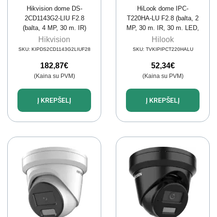
Hikvision dome DS-
HiLook dome IPC-
2CD1143G2-LIU F2.8
T220HA-LU F2.8 (balta, 2
(balta, 4 MP, 30 m. IR)
MP, 30 m. IR, 30 m. LED,
Hybrid Light)
Hikvision
Hilook
SKU:
KIPDS2CD1143G2LIUF28
SKU:
TVKIPIPCT220HALU
182,87
€
52,34
€
(Kaina su PVM)
(Kaina su PVM)
Į KREPŠELĮ
Į KREPŠELĮ