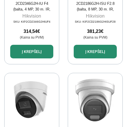
2CD2346G2H-IU F4
2CD2186G2H-ISU F2.8
(balta, 4 MP, 30 m. IR,
(balta, 8 MP, 30 m. IR,
AcuSense)
AcuSense)
Hikvision
Hikvision
SKU:
KIP2CD2346G2HIUF4
SKU:
KIP2CD2186G2HISUF28
314,54
€
381,23
€
(Kaina su PVM)
(Kaina su PVM)
Į KREPŠELĮ
Į KREPŠELĮ