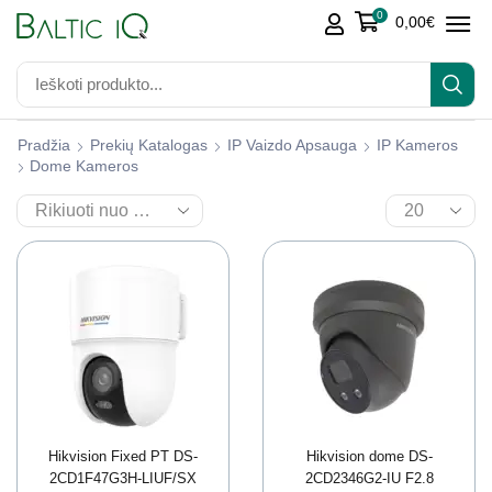
0
0,00
€
Pradžia
Prekių Katalogas
IP Vaizdo Apsauga
IP Kameros
Dome Kameros
Hikvision Fixed PT DS-
Hikvision dome DS-
2CD1F47G3H-LIUF/SX
2CD2346G2-IU F2.8