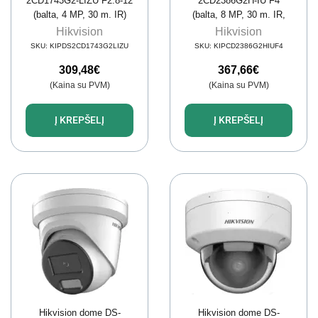
2CD1743G2-LIZU F2.8-12
2CD2386G2H-IU F4
(balta, 4 MP, 30 m. IR)
(balta, 8 MP, 30 m. IR,
AcuSense)
Hikvision
Hikvision
SKU:
KIPDS2CD1743G2LIZU
SKU:
KIPCD2386G2HIUF4
309,48
€
367,66
€
(Kaina su PVM)
(Kaina su PVM)
Į KREPŠELĮ
Į KREPŠELĮ
Hikvision dome DS-
Hikvision dome DS-