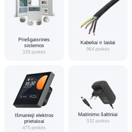
Priešgaisrinės
Kabeliai ir laidai
sistemos
964 prekės
339 prekės
Maitinimo šaltiniai
Išmanieji elektros
prietaisai
332 prekės
475 prekės