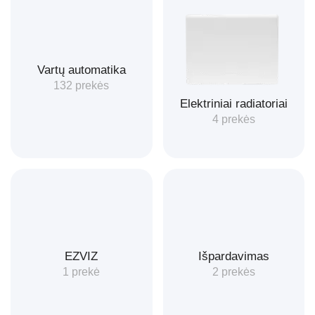
Vartų automatika
132 prekės
Elektriniai radiatoriai
4 prekės
EZVIZ
Išpardavimas
1 prekė
2 prekės