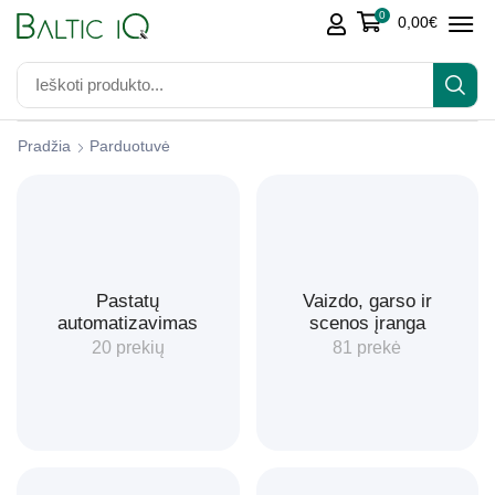
0
0,00
€
Pradžia
Parduotuvė
Pastatų
Vaizdo, garso ir
automatizavimas
scenos įranga
20 prekių
81 prekė