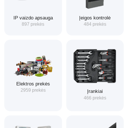
IP vaizdo apsauga
Įeigos kontrolė
897 prekės
484 prekės
Elektros prekės
2959 prekės
Įrankiai
466 prekės