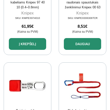
kabeliams Knipex 97 40
raudonais spaustukais
10 (0.4–0.8mm)
ženklinimui Knipex 00 63
06 TCR (3 kompl.)
Knipex
Knipex
SKU:
KNIPEX974010
SKU:
KNIPEX006306TCR
61,95
€
8,51
€
(Kaina su PVM)
(Kaina su PVM)
Į KREPŠELĮ
DAUGIAU