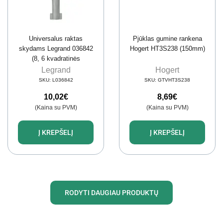
Universalus raktas
Pjūklas gumine rankena
skydams Legrand 036842
Hogert HT3S238 (150mm)
(8, 6 kvadratinės
galvutės, 8 trikampė
Legrand
Hogert
galvutė)
SKU:
L036842
SKU:
GTVHT3S238
10,02
€
8,69
€
(Kaina su PVM)
(Kaina su PVM)
Į KREPŠELĮ
Į KREPŠELĮ
RODYTI DAUGIAU PRODUKTŲ