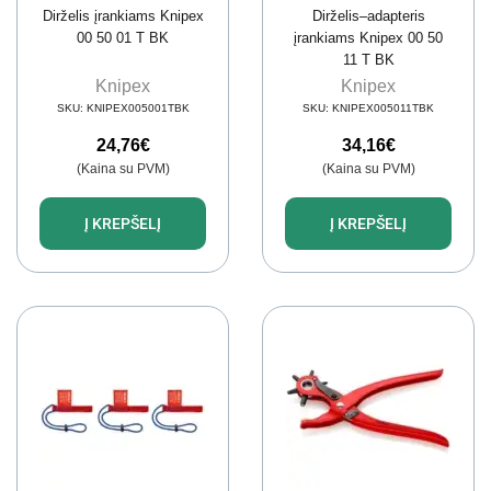
Dirželis įrankiams Knipex
Dirželis–adapteris
00 50 01 T BK
įrankiams Knipex 00 50
11 T BK
Knipex
Knipex
SKU:
KNIPEX005001TBK
SKU:
KNIPEX005011TBK
24,76
€
34,16
€
(Kaina su PVM)
(Kaina su PVM)
Į KREPŠELĮ
Į KREPŠELĮ