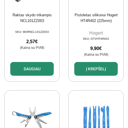
Raktas skydo trikampis
Pistoletas silikonui Hogert
NCL101ZZ003
HT4R402 (225mm)
SKU:
MORNCL101ZZ003
Hogert
SKU:
GTVHT4R402
2,57
€
(Kaina su PVM)
9,90
€
(Kaina su PVM)
DAUGIAU
Į KREPŠELĮ