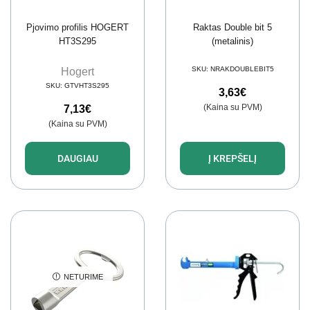
Pjovimo profilis HOGERT
Raktas Double bit 5
HT3S295
(metalinis)
SKU:
NRAKDOUBLEBIT5
Hogert
SKU:
GTVHT3S295
3,63
€
(Kaina su PVM)
7,13
€
(Kaina su PVM)
DAUGIAU
Į KREPŠELĮ
NETURIME