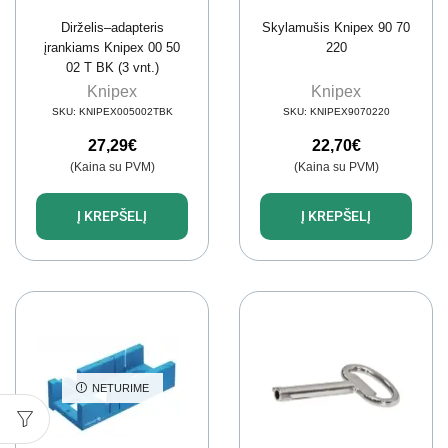
Dirželis–adapteris
Skylamušis Knipex 90 70
įrankiams Knipex 00 50
220
02 T BK (3 vnt.)
Knipex
Knipex
SKU:
KNIPEX005002TBK
SKU:
KNIPEX9070220
27,29
€
22,70
€
(Kaina su PVM)
(Kaina su PVM)
Į KREPŠELĮ
Į KREPŠELĮ
NETURIME