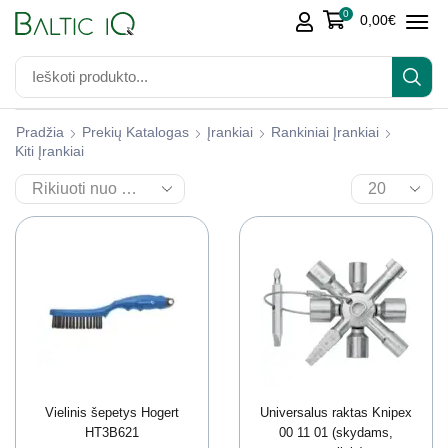
0
0,00
€
Pradžia
Prekių Katalogas
Įrankiai
Rankiniai Įrankiai
Kiti Įrankiai
Vielinis šepetys Hogert
Universalus raktas Knipex
HT3B621
00 11 01 (skydams,