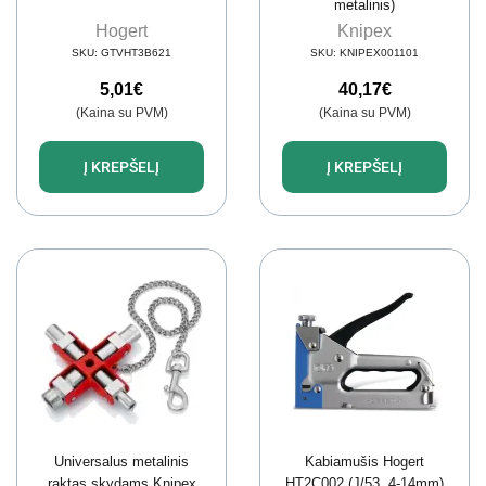
metalinis)
Hogert
Knipex
SKU:
GTVHT3B621
SKU:
KNIPEX001101
5,01
€
40,17
€
(Kaina su PVM)
(Kaina su PVM)
Į KREPŠELĮ
Į KREPŠELĮ
Universalus metalinis
Kabiamušis Hogert
raktas skydams Knipex
HT2C002 (J/53, 4-14mm)