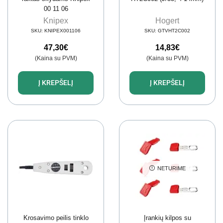
00 11 06
Knipex
Hogert
SKU:
KNIPEX001106
SKU:
GTVHT2C002
47,30
€
14,83
€
(Kaina su PVM)
(Kaina su PVM)
Į KREPŠELĮ
Į KREPŠELĮ
NETURIME
Krosavimo peilis tinklo
Įrankių kilpos su