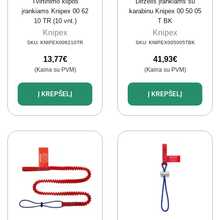
Tvirtinimo kilpos
Dirželis įrankiams su
įrankiams Knipex 00 62
karabinu Knipex 00 50 05
10 TR (10 vnt.)
T BK
Knipex
Knipex
SKU:
KNIPEX006210TR
SKU:
KNIPEX005005TBK
13,77
€
41,93
€
(Kaina su PVM)
(Kaina su PVM)
Į KREPŠELĮ
Į KREPŠELĮ