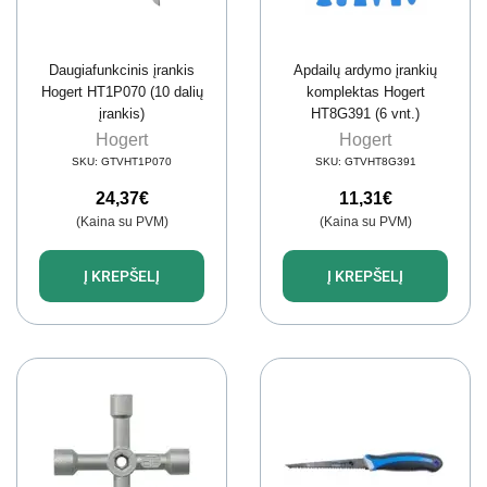
Daugiafunkcinis įrankis
Apdailų ardymo įrankių
Hogert HT1P070 (10 dalių
komplektas Hogert
įrankis)
HT8G391 (6 vnt.)
Hogert
Hogert
SKU:
GTVHT1P070
SKU:
GTVHT8G391
24,37
€
11,31
€
(Kaina su PVM)
(Kaina su PVM)
Į KREPŠELĮ
Į KREPŠELĮ