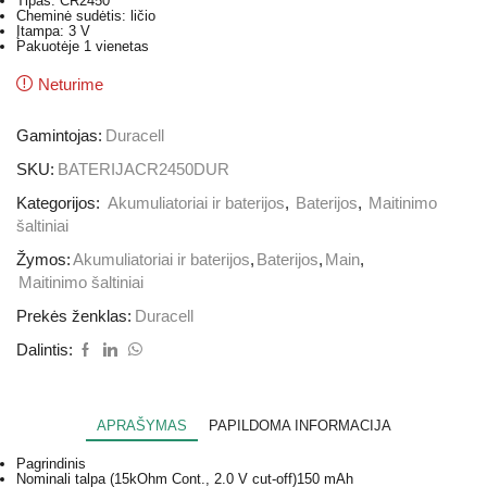
Tipas: CR2450
Cheminė sudėtis: ličio
Įtampa: 3 V
Pakuotėje 1 vienetas
Neturime
Gamintojas:
Duracell
SKU:
BATERIJACR2450DUR
Kategorijos:
Akumuliatoriai ir baterijos
,
Baterijos
,
Maitinimo
šaltiniai
Žymos:
Akumuliatoriai ir baterijos
,
Baterijos
,
Main
,
Maitinimo šaltiniai
Prekės ženklas:
Duracell
Dalintis:
APRAŠYMAS
PAPILDOMA INFORMACIJA
Pagrindinis
Nominali talpa (15kOhm Cont., 2.0 V cut-off)
150 mAh