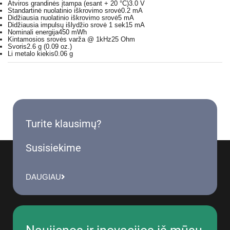
Atviros grandinės įtampa (esant + 20 °C)
3.0 V
Standartinė nuolatinio iškrovimo srovė
0.2 mA
Didžiausia nuolatinio iškrovimo srovė
5 mA
Didžiausia impulsų išlydžio srovė 1 sek
15 mA
Nominali energija
450 mWh
Kintamosios srovės varža @ 1kHz
25 Ohm
Svoris
2.6 g (0.09 oz.)
Li metalo kiekis
0.06 g
Turite klausimų?
Susisiekime
DAUGIAU