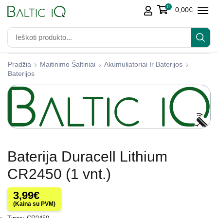
0
0,00
€
Pradžia
Maitinimo Šaltiniai
Akumuliatoriai Ir Baterijos
Baterijos
Baterija Duracell Lithium
CR2450 (1 vnt.)
3,99
€
(Kaina su PVM)