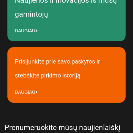
Naujienos ir inovacijos iš mūsų
gamintojų
DAUGIAU
Prisijunkite prie savo paskyros ir
stebėkite pirkimo istoriją
DAUGIAU
Prenumeruokite mūsų naujienlaiškį