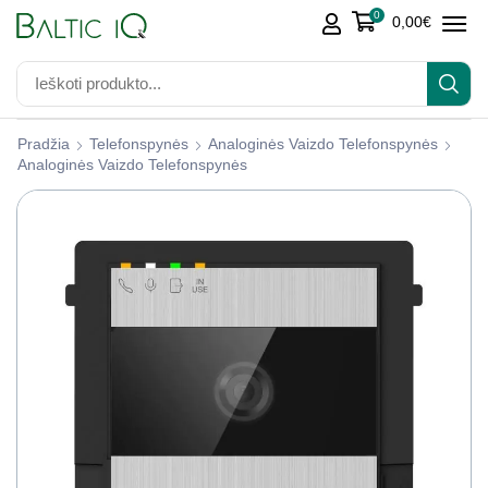
0
0,00
€
Pradžia
Telefonspynės
Analoginės Vaizdo Telefonspynės
Analoginės Vaizdo Telefonspynės