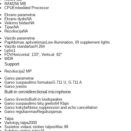
RAM
256 MB
CPU
Embedded Processor
Ekrano parametrai
Ekrano dydis
NA
Veikimo būdas
NA
Tipas
NA
Rezoliucija
NA
Vaizdo parametrai
Papildomas apšvietimas
Low illumination, IR supplement lights
Vaizdo standartas
H.264
Lęšis
1
FOV
Horizontal: 133°, Vertical: 82°
WDR
Support
Rezoliucija
2 MP
Garso parametrai
Garso suspaudimo formatas
G.711 U, G.711 A
Garso įvestis
Built-in omnidirectional microphone
Garso išvestis
Built-in loudspeaker
Garso suspaudimo bitų greitis
64 Kbps
Garso kokybė
Noise suppression and echo cancellation
Garso reguliavimas
Reguliuojamas
Talpa
Vartotojų talpa
2000
Susietos vidaus stoties talpos
Max.99
Subdurų stoties talpa
16