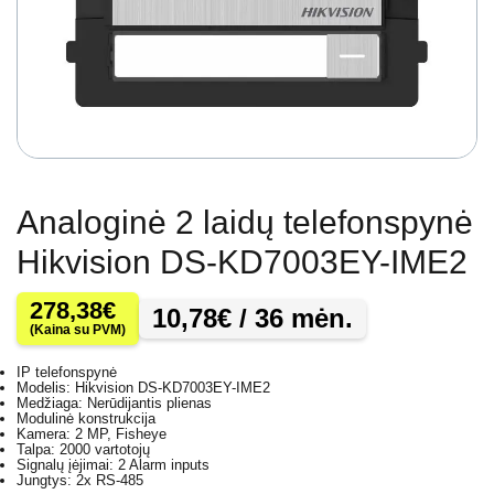
Analoginė 2 laidų telefonspynė
Hikvision DS-KD7003EY-IME2
278,38
€
10,78
€
/ 36 mėn.
(Kaina su PVM)
IP telefonspynė
Modelis: Hikvision DS-KD7003EY-IME2
Medžiaga: Nerūdijantis plienas
Modulinė konstrukcija
Kamera: 2 MP, Fisheye
Talpa: 2000 vartotojų
Signalų įėjimai: 2 Alarm inputs
Jungtys: 2x RS-485