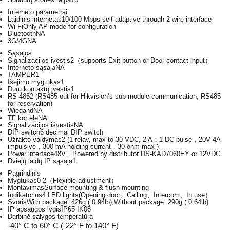
Interneto parametrai
Laidinis internetas
10/100 Mbps self-adaptive through 2-wire interface
Wi-Fi
Only AP mode for configuration
Bluetooth
NA
3G/4G
NA
Sąsajos
Signalizacijos įvestis
2（supports Exit button or Door contact input）
Interneto sąsaja
NA
TAMPER
1
Išėjimo mygtukas
1
Durų kontaktų įvestis
1
RS-485
2 (RS485 out for Hikvision’s sub module communication, RS485
for reservation)
Wiegand
NA
TF kortelė
NA
Signalizacijos išvestis
NA
DIP switch
6 decimal DIP switch
Užrakto valdymas
2 (1 relay, max to 30 VDC, 2 A；1 DC pulse，20V 4A
impulsive，300 mA holding current，30 ohm max )
Power interface
48V，Powered by distributor DS-KAD7060EY or 12VDC
Dviejų laidų IP sąsaja
1
Pagrindinis
Mygtukas
0-2（Flexible adjustment）
Montavimas
Surface mounting & flush mounting
Indikatorius
4 LED lights(Opening door、Calling、Intercom、In use）
Svoris
With package: 426g ( 0.94lb),Without package: 290g ( 0.64lb)
IP apsaugos lygis
IP65 IK08
Darbinė sąlygos temperatūra
-40° C to 60° C (-22° F to 140° F)