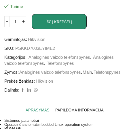
Turime
Į KREPŠELĮ
Gamintojas:
Hikvision
SKU:
PSKKD7003EYIME2
Kategorijos:
Analoginės vaizdo telefonspynės
,
Analoginės
vaizdo telefonspynės
,
Telefonspynės
Žymos:
Analoginės vaizdo telefonspynės
,
Main
,
Telefonspynės
Prekės ženklas:
Hikvision
Dalintis:
APRAŠYMAS
PAPILDOMA INFORMACIJA
Sistemos parametrai
Operacinė sistema
Embedded Linux operation system
ROM
4 GB