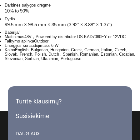
Darbinės sąlygos drėgmė
10% to 90%
Dydis
99.5 mm × 98.5 mm × 35 mm (3.92″ × 3.88″ × 1.37″)
Baterija
/
Maitinimas
48V，Powered by distributor DS-KAD7060EY or 12VDC
Taikymo aplinka
Outdoor
Energijos sunaudojimas
≤ 6 W
Kalba
English, Bulgarian, Hungarian, Greek, German, Italian, Czech,
Slovak, French, Polish, Dutch , Spanish, Romanian, Estonian, Croatian,
Slovenian, Serbian, Ukrainian, Portuguese
Turite klausimų?
Susisiekime
DAUGIAU