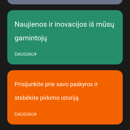
Naujienos ir inovacijos iš mūsų
gamintojų
DAUGIAU
Prisijunkite prie savo paskyros ir
stebėkite pirkimo istoriją
DAUGIAU