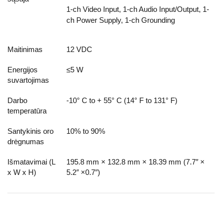
1-ch Video Input, 1-ch Audio Input/Output, 1-
ch Power Supply, 1-ch Grounding
Maitinimas
12 VDC
Energijos
≤5 W
suvartojimas
Darbo
-10° C to + 55° C (14° F to 131° F)
temperatūra
Santykinis oro
10% to 90%
drėgnumas
Išmatavimai (L
195.8 mm × 132.8 mm × 18.39 mm (7.7″ ×
x W x H)
5.2″ ×0.7″)