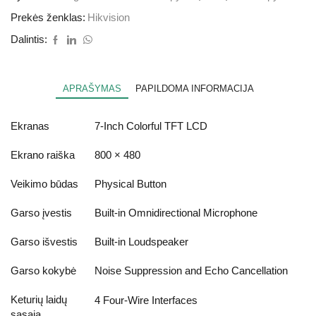
Prekės ženklas:
Hikvision
Dalintis:
APRAŠYMAS
PAPILDOMA INFORMACIJA
Ekranas
7-Inch Colorful TFT LCD
Ekrano raiška
800 × 480
Veikimo būdas
Physical Button
Garso įvestis
Built-in Omnidirectional Microphone
Garso išvestis
Built-in Loudspeaker
Garso kokybė
Noise Suppression and Echo Cancellation
Keturių laidų
4 Four-Wire Interfaces
sąsaja