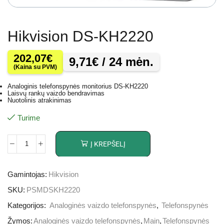
Hikvision DS-KH2220
202,07
€
9,71
€
/ 24 mėn.
(Kaina su PVM)
Analoginis telefonspynės monitorius DS-KH2220
Laisvų rankų vaizdo bendravimas
Nuotolinis atrakinimas
Turime
Į KREPŠELĮ
Gamintojas:
Hikvision
SKU:
PSMDSKH2220
Kategorijos:
Analoginės vaizdo telefonspynės
,
Telefonspynės
Žymos:
Analoginės vaizdo telefonspynės
,
Main
,
Telefonspynės