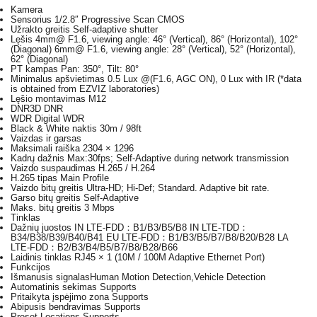
Kamera
Sensorius
1/2.8″ Progressive Scan CMOS
Užrakto greitis
Self-adaptive shutter
Lęšis
4mm@ F1.6, viewing angle: 46° (Vertical), 86° (Horizontal), 102°
(Diagonal) 6mm@ F1.6, viewing angle: 28° (Vertical), 52° (Horizontal),
62° (Diagonal)
PT kampas
Pan: 350°, Tilt: 80°
Minimalus apšvietimas
0.5 Lux @(F1.6, AGC ON), 0 Lux with IR (*data
is obtained from EZVIZ laboratories)
Lęšio montavimas
M12
DNR
3D DNR
WDR
Digital WDR
Black & White naktis
30m / 98ft
Vaizdas ir garsas
Maksimali raiška
2304 × 1296
Kadrų dažnis
Max:30fps; Self-Adaptive during network transmission
Vaizdo suspaudimas
H.265 / H.264
H.265 tipas
Main Profile
Vaizdo bitų greitis
Ultra-HD; Hi-Def; Standard. Adaptive bit rate.
Garso bitų greitis
Self-Adaptive
Maks. bitų greitis
3 Mbps
Tinklas
Dažnių juostos
IN LTE-FDD：B1/B3/B5/B8 IN LTE-TDD：
B34/B38/B39/B40/B41 EU LTE-FDD：B1/B3/B5/B7/B8/B20/B28 LA
LTE-FDD：B2/B3/B4/B5/B7/B8/B28/B66
Laidinis tinklas
RJ45 × 1 (10M / 100M Adaptive Ethernet Port)
Funkcijos
Išmanusis signalas
Human Motion Detection,Vehicle Detection
Automatinis sekimas
Supports
Pritaikyta įspėjimo zona
Supports
Abipusis bendravimas
Supports
Preset Locations
Supports