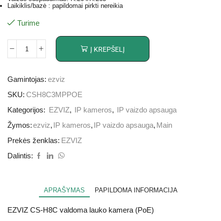
Laikiklis/bazė : papildomai pirkti nereikia
Turime
Į KREPŠELĮ
Gamintojas:
ezviz
SKU:
CSH8C3MPPOE
Kategorijos:
EZVIZ
,
IP kameros
,
IP vaizdo apsauga
Žymos:
ezviz
,
IP kameros
,
IP vaizdo apsauga
,
Main
Prekės ženklas:
EZVIZ
Dalintis:
APRAŠYMAS
PAPILDOMA INFORMACIJA
EZVIZ CS-H8C valdoma lauko kamera (PoE)