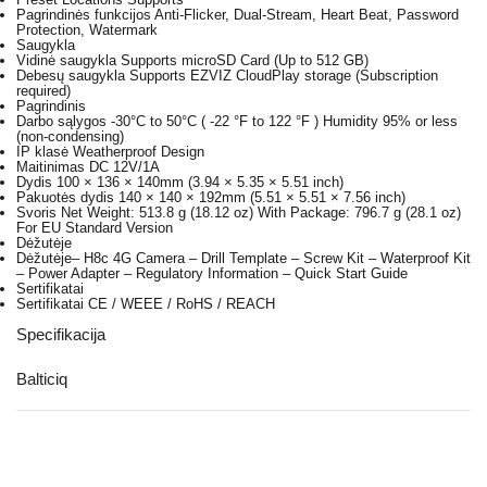
Pagrindinės funkcijos
Anti-Flicker, Dual-Stream, Heart Beat, Password
Protection, Watermark
Saugykla
Vidinė saugykla
Supports microSD Card (Up to 512 GB)
Debesų saugykla
Supports EZVIZ CloudPlay storage (Subscription
required)
Pagrindinis
Darbo sąlygos
-30°C to 50°C ( -22 °F to 122 °F ) Humidity 95% or less
(non-condensing)
IP klasė
Weatherproof Design
Maitinimas
DC 12V/1A
Dydis
100 × 136 × 140mm (3.94 × 5.35 × 5.51 inch)
Pakuotės dydis
140 × 140 × 192mm (5.51 × 5.51 × 7.56 inch)
Svoris
Net Weight: 513.8 g (18.12 oz) With Package: 796.7 g (28.1 oz)
For EU Standard Version
Dėžutėje
Dėžutėje
– H8c 4G Camera – Drill Template – Screw Kit – Waterproof Kit
– Power Adapter – Regulatory Information – Quick Start Guide
Sertifikatai
Sertifikatai
CE / WEEE / RoHS / REACH
Specifikacija
Balticiq