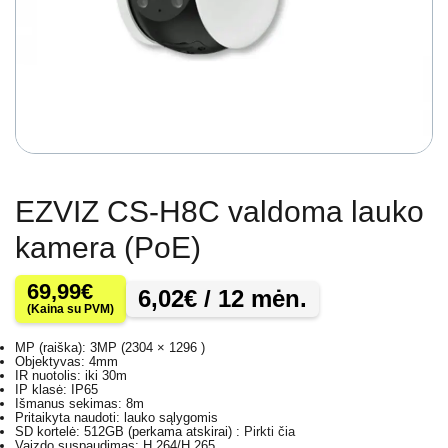
EZVIZ CS-H8C valdoma lauko
kamera (PoE)
69,99
€
6,02
€
/ 12 mėn.
(Kaina su PVM)
MP (raiška): 3MP (2304 × 1296 )
Objektyvas: 4mm
IR nuotolis: iki 30m
IP klasė: IP65
Išmanus sekimas: 8m
Pritaikyta naudoti: lauko sąlygomis
SD kortelė: 512GB (perkama atskirai) :
Pirkti čia
Vaizdo suspaudimas: H.264/H.265