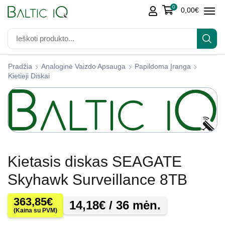
0
0,00
€
Pradžia
Analoginė Vaizdo Apsauga
Papildoma Įranga
Kietieji Diskai
Kietasis diskas SEAGATE
Skyhawk Surveillance 8TB
363,85
€
14,18
€
/ 36 mėn.
(Kaina su PVM)