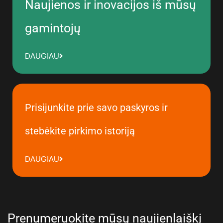
Naujienos ir inovacijos iš mūsų
gamintojų
DAUGIAU
Prisijunkite prie savo paskyros ir
stebėkite pirkimo istoriją
DAUGIAU
Prenumeruokite mūsų naujienlaiškį