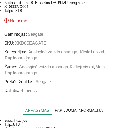
Kietasis diskas 8TB skirtas DVR/NVR įrenginiams
ST8000VX004
Talpa: 8TB
Neturime
Gamintojas:
Seagate
SKU:
XKD8SEAGATE
Kategorijos:
Analoginė vaizdo apsauga
,
Kietieji diskai
,
Papildoma įranga
Žymos:
Analoginė vaizdo apsauga
,
Kietieji diskai
,
Main
,
Papildoma įranga
Prekės ženklas:
Seagate
Dalintis:
APRAŠYMAS
PAPILDOMA INFORMACIJA
Specifikacijos
Talpa
8TB