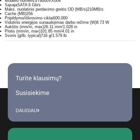
Modelio numeris
ST8000VX004
Sąsaja
SATA 6 Gb/s
Maks. nuolatinis perdavimo greitis OD (MB/s)
210MB/s
Cache (MB)
256
Pripildymo/iškrovimo ciklai
600,000
Vidutinis energijos sunaudojimas darbo režime (W)
8.73 W
Aukštis (mm/in, max)
26.11 mm/1.028 in
Plotis (mm/in, max)
101.85 mm/4.01 in
Svoris (g/lb, typical)
716 g/1.579 lb
Turite klausimų?
Susisiekime
DAUGIAU