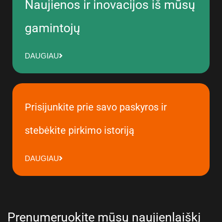
Naujienos ir inovacijos iš mūsų
gamintojų
DAUGIAU
Prisijunkite prie savo paskyros ir
stebėkite pirkimo istoriją
DAUGIAU
Prenumeruokite mūsų naujienlaiškį