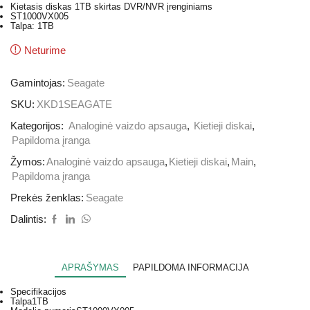
Kietasis diskas 1TB skirtas DVR/NVR įrenginiams
ST1000VX005
Talpa: 1TB
Neturime
Gamintojas:
Seagate
SKU:
XKD1SEAGATE
Kategorijos:
Analoginė vaizdo apsauga
,
Kietieji diskai
,
Papildoma įranga
Žymos:
Analoginė vaizdo apsauga
,
Kietieji diskai
,
Main
,
Papildoma įranga
Prekės ženklas:
Seagate
Dalintis:
APRAŠYMAS
PAPILDOMA INFORMACIJA
Specifikacijos
Talpa
1TB