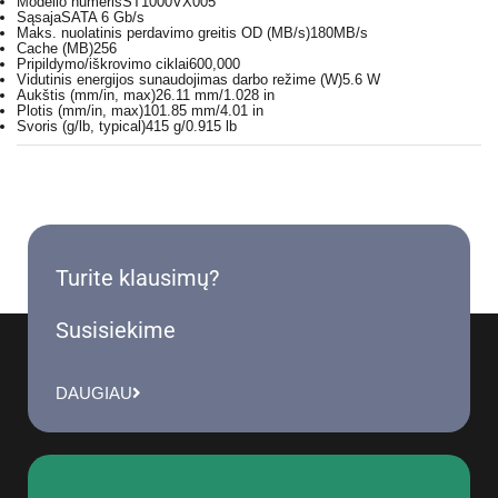
Modelio numeris
ST1000VX005
Sąsaja
SATA 6 Gb/s
Maks. nuolatinis perdavimo greitis OD (MB/s)
180MB/s
Cache (MB)
256
Pripildymo/iškrovimo ciklai
600,000
Vidutinis energijos sunaudojimas darbo režime (W)
5.6 W
Aukštis (mm/in, max)
26.11 mm/1.028 in
Plotis (mm/in, max)
101.85 mm/4.01 in
Svoris (g/lb, typical)
415 g/0.915 lb
Turite klausimų?
Susisiekime
DAUGIAU