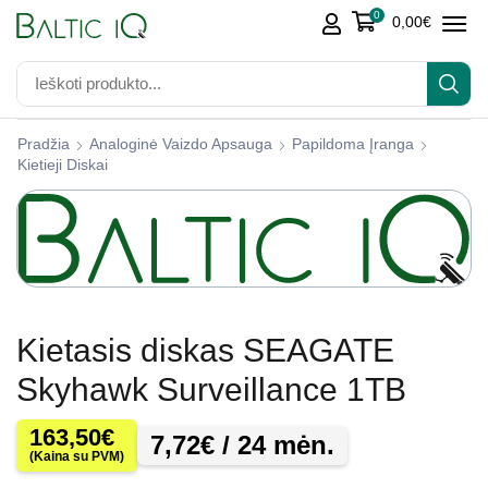
0
0,00
€
Pradžia
Analoginė Vaizdo Apsauga
Papildoma Įranga
Kietieji Diskai
Kietasis diskas SEAGATE
Skyhawk Surveillance 1TB
163,50
€
7,72
€
/ 24 mėn.
(Kaina su PVM)