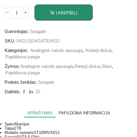
Į KREPŠELĮ
Gamintojas:
Seagate
SKU:
XKD1SEAGATEHDD
Kategorijos:
Analoginė vaizdo apsauga
,
Kietieji diskai
,
Papildoma įranga
Žymos:
Analoginė vaizdo apsauga
,
Kietieji diskai
,
Main
,
Papildoma įranga
Prekės ženklas:
Seagate
Dalintis:
APRAŠYMAS
PAPILDOMA INFORMACIJA
Specifikacijos
Talpa
1TB
Modelio numeris
ST1000VX013
Sąsaja
SATA 6 Gb/s