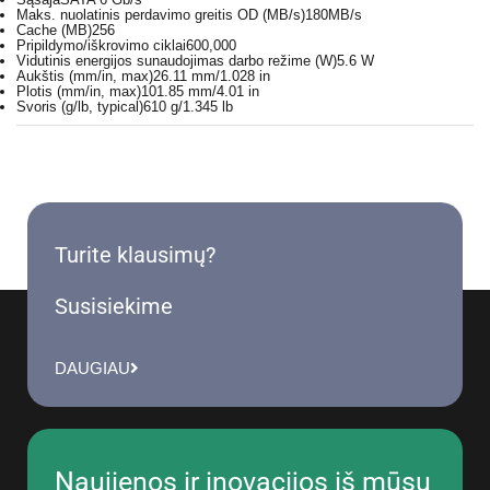
Maks. nuolatinis perdavimo greitis OD (MB/s)
180MB/s
Cache (MB)
256
Pripildymo/iškrovimo ciklai
600,000
Vidutinis energijos sunaudojimas darbo režime (W)
5.6 W
Aukštis (mm/in, max)
26.11 mm/1.028 in
Plotis (mm/in, max)
101.85 mm/4.01 in
Svoris (g/lb, typical)
610 g/1.345 lb
Turite klausimų?
Susisiekime
DAUGIAU
Naujienos ir inovacijos iš mūsų