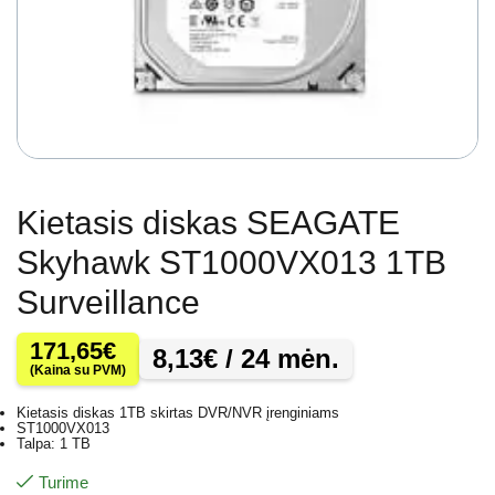
Kietasis diskas SEAGATE
Skyhawk ST1000VX013 1TB
Surveillance
171,65
€
8,13
€
/ 24 mėn.
(Kaina su PVM)
Kietasis diskas 1TB skirtas DVR/NVR įrenginiams
ST1000VX013
Talpa: 1 TB
Turime