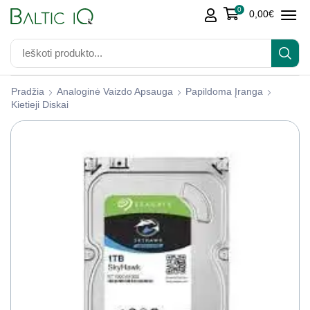
0
0,00
€
Pradžia
Analoginė Vaizdo Apsauga
Papildoma Įranga
Kietieji Diskai