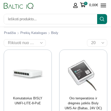
0
0,00
€
Pradžia
Prekių Katalogas
Bisly
Komutatorius BISLY
Oro temperatūros ir
UNIFI-LITE-8-PoE
drėgmės jutiklis Bisly
UMS Air (Baltas, 24V DC)