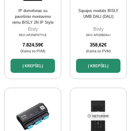
IP domofonas su
Sąsajos modulis BISLY
paviršinio montavimo
UMB DALI (DALI)
rėmu BISLY 2N IP Style
Bisly
Bisly
SKU:
AP2NIPSTYLE
SKU:
APUDBDALI
7.824,59
€
358,62
€
(Kaina su PVM)
(Kaina su PVM)
Į KREPŠELĮ
Į KREPŠELĮ
NETURIME