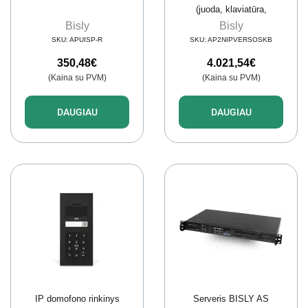
(juoda, klaviatūra,
paviršinis rėmas)
Bisly
Bisly
SKU:
APUISP-R
SKU:
AP2NIPVERSOSKB
350,48
€
4.021,54
€
(Kaina su PVM)
(Kaina su PVM)
DAUGIAU
DAUGIAU
IP domofono rinkinys
Serveris BISLY AS