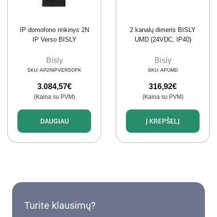
IP domofono rinkinys 2N
2 kanalų dimeris BISLY
IP Verso BISLY
UMD (24VDC, IP40)
Bisly
Bisly
SKU:
AP2NIPVERSOFK
SKU:
APUMD
3.084,57
€
316,92
€
(Kaina su PVM)
(Kaina su PVM)
DAUGIAU
Į KREPŠELĮ
Turite klausimų?