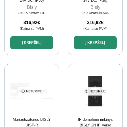
24V DC, IP30)
24V DC, IP30)
Bisly
Bisly
SKU:
APUMSWHITE
SKU:
APUMSBLACK
316,92
€
316,92
€
(Kaina su PVM)
(Kaina su PVM)
Į KREPŠELĮ
Į KREPŠELĮ
NETURIME
NETURIME
Maršrutizatorius BISLY
IP domofono rinkinys
UISP-R
BISLY 2N IP Verso