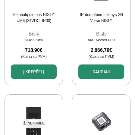
6 kanalų dimeris BISLY
IP domofono rinkinys 2N
UM6 (24VDC, IP30)
Verso BISLY
Bisly
Bisly
SKU:
APUM6
SKU:
AP2NVERSO
718,90
€
2.866,79
€
(Kaina su PVM)
(Kaina su PVM)
Į KREPŠELĮ
DAUGIAU
NETURIME