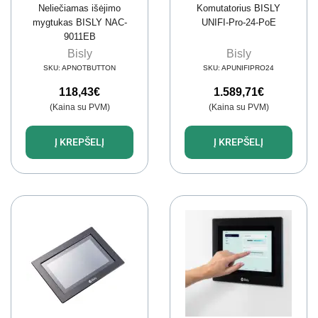
Neliečiamas išėjimo
Komutatorius BISLY
mygtukas BISLY NAC-
UNIFI-Pro-24-PoE
9011EB
Bisly
Bisly
SKU:
APNOTBUTTON
SKU:
APUNIFIPRO24
118,43
€
1.589,71
€
(Kaina su PVM)
(Kaina su PVM)
Į KREPŠELĮ
Į KREPŠELĮ