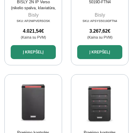
BISLY 2N IP Verso
5019D-FTN4
(nikelio spalva, klaviatūra,
paviršinis rėmas)
Bisly
Bisly
SKU:
AP2NIPVERSOSK
SKU:
APSYS5019DFTN4
4.021,54
€
3.267,62
€
(Kaina su PVM)
(Kaina su PVM)
Į KREPŠELĮ
Į KREPŠELĮ
Praėjimo kontrolės
Praėjimo kontrolės