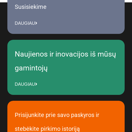
Susisiekime
DAUGIAU
Naujienos ir inovacijos iš mūsų
gamintojų
DAUGIAU
Prisijunkite prie savo paskyros ir
stebėkite pirkimo istoriją