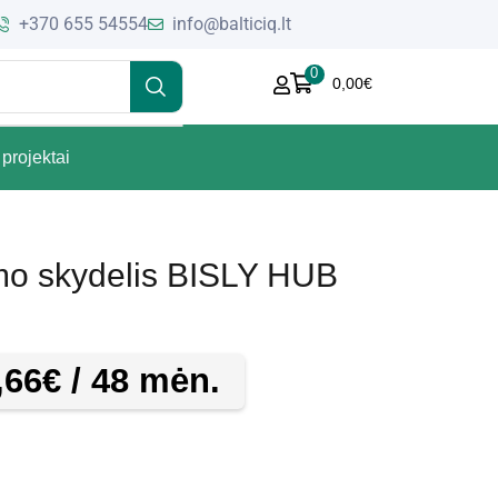
+370 655 54554
info@balticiq.lt
0
0,00
€
projektai
mo skydelis BISLY HUB
,66
€
/ 48 mėn.