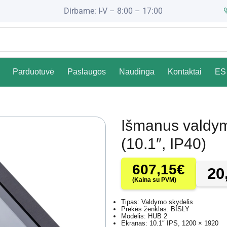
Dirbame: I-V – 8:00 – 17:00
Parduotuvė
Paslaugos
Naudinga
Kontaktai
ES 
Išmanus valdy
(10.1″, IP40)
607,15
€
20
(Kaina su PVM)
Tipas: Valdymo skydelis
Prekės ženklas: BISLY
Modelis: HUB 2
Ekranas: 10.1″ IPS, 1200 × 1920