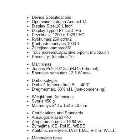
Device Specifications
Operacinė sistema:
Android 14
Display Size:
10.1 inch
Display Type:
TFT LCD IPS
Rezoliucija:
1200 x 1920 FHD
Ryškumas:
250 cd/m2
Kontrasto santykis:
1000:1
Žiūrėjimo kampas:
85°
Touchscreen:
Capacitive 5-point multitouch
Proximity Detection:
Yes
Maitinimas
Jungtis:
PoE 802.3af (RJ45 Ethernet)
Energijos sąnaudos:
12.5 W max
Darbo sąlygos
Darbinė temperatūra:
+5 … 40°C
Drėgmė:
max. 80% r.H. (non-condensing)
Weight and Dimensions
Svoris:
450 g
Matmenys:
243 x 152 x 10 mm
Certifications and Standards
Apsaugos klasė:
IP40
Atsparumas ugniai:
UL94 V0
Žymėjimai:
CE, RoHS, WEEE
Atitikties direktyvos:
LVD, EMC, RoHS, WEEE
Montavimo tipas