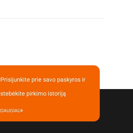
Prisijunkite prie savo paskyros ir
stebėkite pirkimo istoriją
DAUGIAU