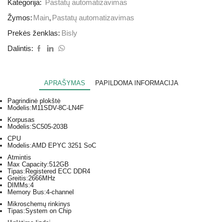
Kategorija:
Pastatų automatizavimas
Žymos:
Main
,
Pastatų automatizavimas
Prekės ženklas:
Bisly
Dalintis:
APRAŠYMAS
PAPILDOMA INFORMACIJA
Pagrindinė plokštė
Modelis:
M11SDV-8C-LN4F
Korpusas
Modelis:
SC505-203B
CPU
Modelis:
AMD EPYC 3251 SoC
Atmintis
Max Capacity:
512GB
Tipas:
Registered ECC DDR4
Greitis:
2666MHz
DIMMs:
4
Memory Bus:
4-channel
Mikroschemų rinkinys
Tipas:
System on Chip