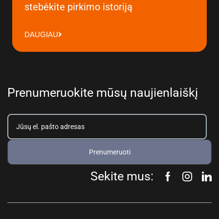
stebėkite pirkimo istoriją
DAUGIAU
Prenumeruokite mūsų naujienlaiškį
Prenumeruoti
Sekite mus: