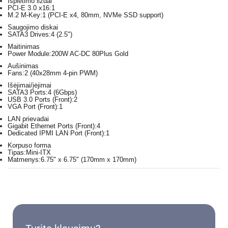
Išplėtimo lizdai
PCI-E 3.0 x16:
1
M.2 M-Key:
1 (PCI-E x4, 80mm, NVMe SSD support)
Saugojimo diskai
SATA3 Drives:
4 (2.5")
Maitinimas
Power Module:
200W AC-DC 80Plus Gold
Aušinimas
Fans:
2 (40x28mm 4-pin PWM)
Išėjimai/įėjimai
SATA3 Ports:
4 (6Gbps)
USB 3.0 Ports (Front):
2
VGA Port (Front):
1
LAN prievadai
Gigabit Ethernet Ports (Front):
4
Dedicated IPMI LAN Port (Front):
1
Korpuso forma
Tipas:
Mini-ITX
Matmenys:
6.75" x 6.75" (170mm x 170mm)