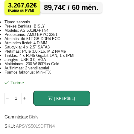
3.267,62
€
89,74
€
/ 60 mėn.
(Kaina su PVM)
Tipas: serveris
Prekės ženklas: BISLY
Modelis: AS 5019D-FTN4
Procesorius: AMD EPYC 3251
Atmintis: iki 512 GB DDR4 ECC
Atminties lizdai: 4 DIMM
Saugykla: 4 x 2.5″ SATA3
Plėtimas: PCIe 3.0 x16, M.2 NVMe
Tinklas: 4 x RJ45 Gigabit LAN, 1 x IPMI
Jungtys: USB 3.0, VGA
Maitinimas: 200 W 80Plus Gold
Aušinimas: 2 ventiliatoriai
Formos faktorius: Mini-ITX
Turime
Į KREPŠELĮ
Gamintojas:
Bisly
SKU:
APSYS5019DFTN4