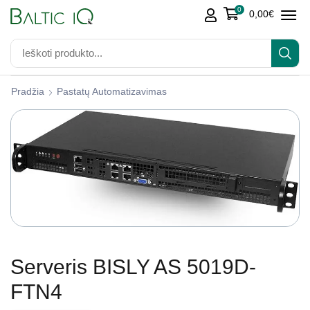
0
0,00
€
Pradžia
Pastatų Automatizavimas
Serveris BISLY AS 5019D-
FTN4