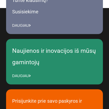
Turite klausimų?
Susisiekime
DAUGIAU
Naujienos ir inovacijos iš mūsų
gamintojų
DAUGIAU
Prisijunkite prie savo paskyros ir