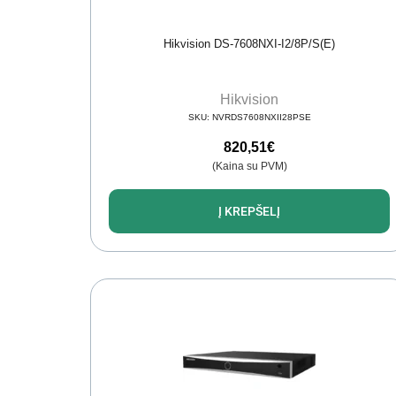
Hikvision DS-7608NXI-I2/8P/S(E)
Hikvision
SKU:
NVRDS7608NXII28PSE
820,51
€
(Kaina su PVM)
Į KREPŠELĮ