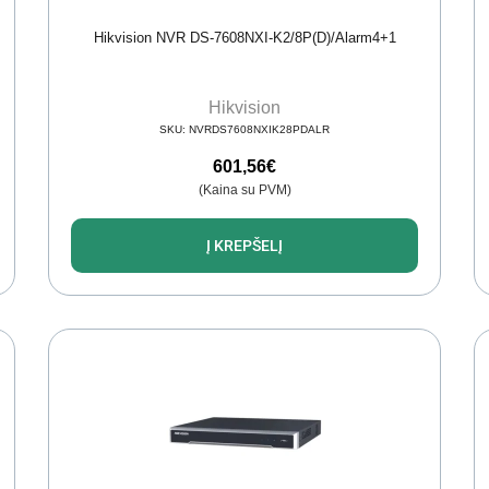
Hikvision NVR DS-7608NXI-K2/8P(D)/Alarm4+1
Hikvision
SKU:
NVRDS7608NXIK28PDALR
601,56
€
(Kaina su PVM)
Į KREPŠELĮ