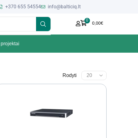
+370 655 54554
info@balticiq.lt
0
0,00
€
projektai
Rodyti