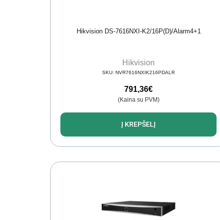
Hikvision DS-7616NXI-K2/16P(D)/Alarm4+1
Hikvision
SKU:
NVR7616NXIK216PDALR
791,36
€
(Kaina su PVM)
Į KREPŠELĮ