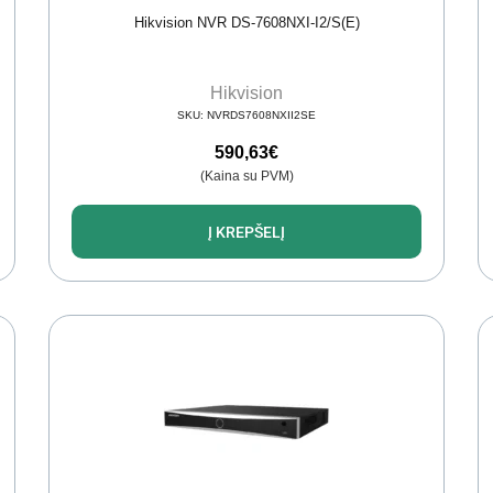
Hikvision NVR DS-7608NXI-I2/S(E)
Hikvision
SKU:
NVRDS7608NXII2SE
590,63
€
(Kaina su PVM)
Į KREPŠELĮ