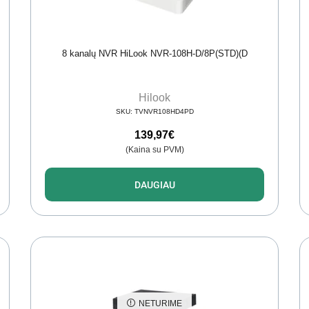
8 kanalų NVR HiLook NVR-108H-D/8P(STD)(D
Hilook
SKU:
TVNVR108HD4PD
139,97
€
(Kaina su PVM)
DAUGIAU
NETURIME