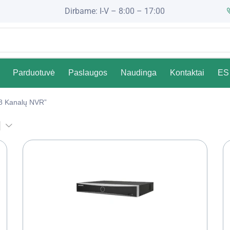
Dirbame: I-V – 8:00 – 17:00
Parduotuvė
Paslaugos
Naudinga
Kontaktai
ES 
8 Kanalų NVR”