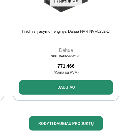
NETURIME
Tinklinis įrašymo įrenginys Dahua NVR NVR5232-EI
Dahua
SKU:
DAHNVR5232EI
771,46
€
(Kaina su PVM)
DAUGIAU
RODYTI DAUGIAU PRODUKTŲ