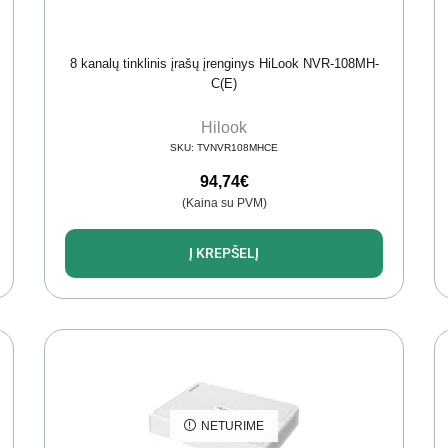
8 kanalų tinklinis įrašų įrenginys HiLook NVR-108MH-
C(E)
Hilook
SKU:
TVNVR108MHCE
94,74
€
(Kaina su PVM)
Į KREPŠELĮ
NETURIME