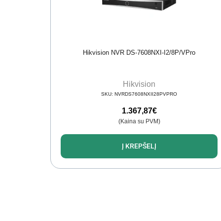
Hikvision NVR DS-7608NXI-I2/8P/VPro
Hikvision
SKU:
NVRDS7608NXII28PVPRO
1.367,87
€
(Kaina su PVM)
Į KREPŠELĮ