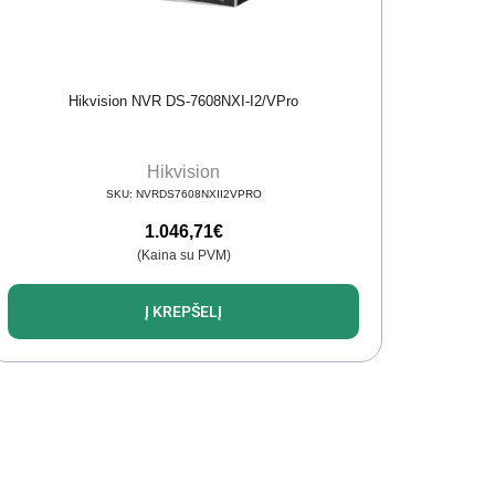
Hikvision NVR DS-7608NXI-I2/VPro
Hikvision
SKU:
NVRDS7608NXII2VPRO
1.046,71
€
(Kaina su PVM)
Į KREPŠELĮ