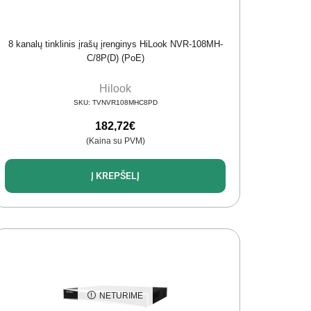
8 kanalų tinklinis įrašų įrenginys HiLook NVR-108MH-
C/8P(D) (PoE)
Hilook
SKU:
TVNVR108MHC8PD
182,72
€
(Kaina su PVM)
Į KREPŠELĮ
NETURIME