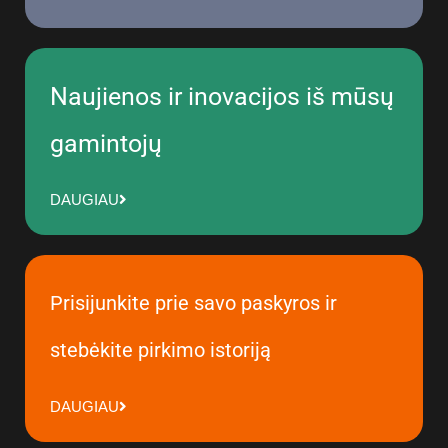
Naujienos ir inovacijos iš mūsų
gamintojų
DAUGIAU
Prisijunkite prie savo paskyros ir
stebėkite pirkimo istoriją
DAUGIAU