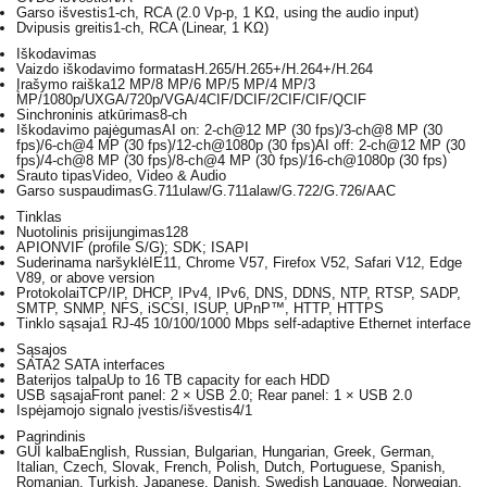
Garso išvestis
1-ch, RCA (2.0 Vp-p, 1 KΩ, using the audio input)
Dvipusis greitis
1-ch, RCA (Linear, 1 KΩ)
Iškodavimas
Vaizdo iškodavimo formatas
H.265/H.265+/H.264+/H.264
Įrašymo raiška
12 MP/8 MP/6 MP/5 MP/4 MP/3
MP/1080p/UXGA/720p/VGA/4CIF/DCIF/2CIF/CIF/QCIF
Sinchroninis atkūrimas
8-ch
Iškodavimo pajėgumas
AI on: 2-ch@12 MP (30 fps)/3-ch@8 MP (30
fps)/6-ch@4 MP (30 fps)/12-ch@1080p (30 fps)AI off: 2-ch@12 MP (30
fps)/4-ch@8 MP (30 fps)/8-ch@4 MP (30 fps)/16-ch@1080p (30 fps)
Srauto tipas
Video, Video & Audio
Garso suspaudimas
G.711ulaw/G.711alaw/G.722/G.726/AAC
Tinklas
Nuotolinis prisijungimas
128
API
ONVIF (profile S/G); SDK; ISAPI
Suderinama naršyklė
IE11, Chrome V57, Firefox V52, Safari V12, Edge
V89, or above version
Protokolai
TCP/IP, DHCP, IPv4, IPv6, DNS, DDNS, NTP, RTSP, SADP,
SMTP, SNMP, NFS, iSCSI, ISUP, UPnP™, HTTP, HTTPS
Tinklo sąsaja
1 RJ-45 10/100/1000 Mbps self-adaptive Ethernet interface
Sąsajos
SATA
2 SATA interfaces
Baterijos talpa
Up to 16 TB capacity for each HDD
USB sąsaja
Front panel: 2 × USB 2.0; Rear panel: 1 × USB 2.0
Ispėjamojo signalo įvestis/išvestis
4/1
Pagrindinis
GUI kalba
English, Russian, Bulgarian, Hungarian, Greek, German,
Italian, Czech, Slovak, French, Polish, Dutch, Portuguese, Spanish,
Romanian, Turkish, Japanese, Danish, Swedish Language, Norwegian,