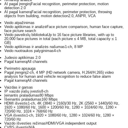
AI pagal įrenginį
Facial recognition, perimeter protection, motion
detection 2.0
AI pagal kamerą
Facial recognition, perimeter protection, throwing
objects from building, motion detection2.0, ANPR, VCA
Veido atpažinimas
Veido aptikimas ir analizė
Face picture comparison, human face capture,
face picture search
Veido paveikslų biblioteka
Up to 16 face picture libraries, with up to
20,000 face pictures in total (each picture ≤ 4 MB, total capacity ≤ 1
GB)
Veido aptikimas ir analizės našumas
1-ch, 8 MP
Veido nuotraukos palyginimas
4-ch
Judesio aptikimas 2.0
Pagal kamerą
All channels
Perimetro apsauga
Pagal įrenginį
2-ch, 4 MP (HD network camera, H.264/H.265) video
analysis for human and vehicle recognition to reduce false alarm
Pagal kamerą
All channels
Vaizdas ir garsas
IP vaizdo įrašų įvestis
8-ch
Įeinantis pralaidumas
80 Mbps
Išeinantis pralaidumas
160 Mbps
HDMI išvestis
1-ch, 4K (3840 × 2160)/30 Hz, 2K (2560 × 1440)/60 Hz,
1920 × 1080/60 Hz, 1600 × 1200/60 Hz, 1280 × 1024/60 Hz, 1280 ×
720/60 Hz, 1024 × 768/60 Hz
VGA išvestis
1-ch, 1920 × 1080/60 Hz, 1280 × 1024/60 Hz, 1280 ×
720/60 Hz
Vaizdo išvesties režimas
HDMI/VGA independent output
CVBS išvestis
N/A