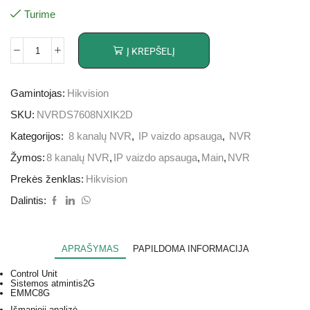
Turime
Į KREPŠELĮ
Gamintojas:
Hikvision
SKU:
NVRDS7608NXIK2D
Kategorijos:
8 kanalų NVR
,
IP vaizdo apsauga
,
NVR
Žymos:
8 kanalų NVR
,
IP vaizdo apsauga
,
Main
,
NVR
Prekės ženklas:
Hikvision
Dalintis:
APRAŠYMAS
PAPILDOMA INFORMACIJA
Control Unit
Sistemos atmintis
2G
EMMC
8G
Išmanioji analizė