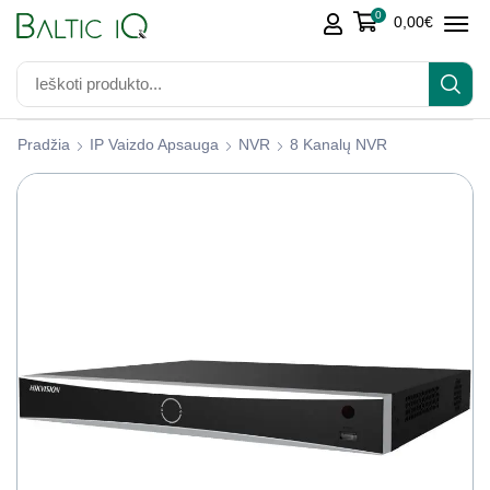
0
0,00
€
Pradžia
IP Vaizdo Apsauga
NVR
8 Kanalų NVR