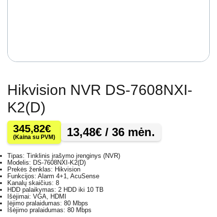
Hikvision NVR DS-7608NXI-
K2(D)
345,82
€
13,48
€
/ 36 mėn.
(Kaina su PVM)
Tipas: Tinklinis įrašymo įrenginys (NVR)
Modelis: DS-7608NXI-K2(D)
Prekės ženklas: Hikvision
Funkcijos: Alarm 4+1, AcuSense
Kanalų skaičius: 8
HDD palaikymas: 2 HDD iki 10 TB
Išėjimai: VGA, HDMI
Įėjimo pralaidumas: 80 Mbps
Išėjimo pralaidumas: 80 Mbps