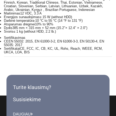
Finnish, Korean, Traditional Chinese, Thai, Estonian, Vietnamese,
Croatian, Slovenian, Serbian, Latvian, Lithuanian, Uzbek, Kazakh,
Arabic, Ukrainian, Kyrgyz , Brazilian Portuguese, Indonesian
Maitinimas
12 VDC, 3.3 A
Energijos sunaudojimas
≤ 15 W (without HDD)
Darbinė temperatūra
-10 °C to 55 °C (14 °F to 131 °F)
Atsparumas drėgmei
10% to 90%
Dydis
385 mm × 315 mm × 52 mm (15.2″× 12.4″ × 2.0″)
Svoris
≤ 1 kg (without HDD, 2.2 lb.)
Sertifikavimas
CE
EN 55032: 2015, EN 61000-3-2, EN 61000-3-3, EN 50130-4, EN
55035: 2017
Sertifikatai
CE, FCC, IC, CB, KC, UL, Rohs, Reach, WEEE, RCM,
UKCA, LOA, BIS
Turite klausimų?
Susisiekime
DAUGIAU