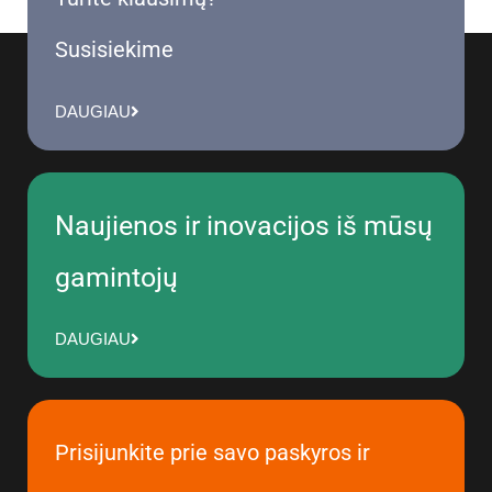
Susisiekime
DAUGIAU
Naujienos ir inovacijos iš mūsų
gamintojų
DAUGIAU
Prisijunkite prie savo paskyros ir