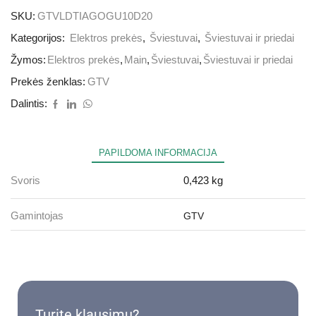
SKU:
GTVLDTIAGOGU10D20
Kategorijos:
Elektros prekės
,
Šviestuvai
,
Šviestuvai ir priedai
Žymos:
Elektros prekės
,
Main
,
Šviestuvai
,
Šviestuvai ir priedai
Prekės ženklas:
GTV
Dalintis:
PAPILDOMA INFORMACIJA
Svoris
0,423 kg
Gamintojas
GTV
Turite klausimų?