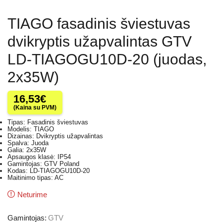
TIAGO fasadinis šviestuvas
dvikryptis užapvalintas GTV
LD-TIAGOGU10D-20 (juodas,
2x35W)
16,53
€
(Kaina su PVM)
Tipas: Fasadinis šviestuvas
Modelis: TIAGO
Dizainas: Dvikryptis užapvalintas
Spalva: Juoda
Galia: 2x35W
Apsaugos klasė: IP54
Gamintojas: GTV Poland
Kodas: LD-TIAGOGU10D-20
Maitinimo tipas: AC
Neturime
Gamintojas:
GTV