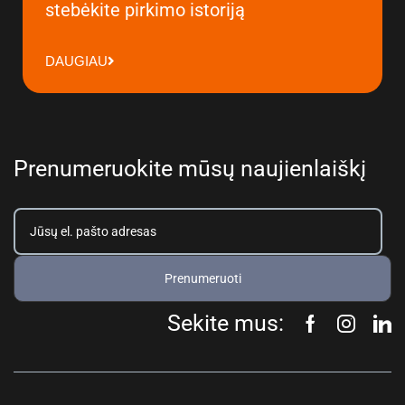
stebėkite pirkimo istoriją
DAUGIAU
Prenumeruokite mūsų naujienlaiškį
Prenumeruoti
Sekite mus: