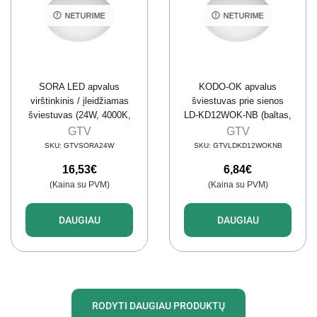
NETURIME
NETURIME
SORA LED apvalus
KODO-OK apvalus
virštinkinis / įleidžiamas
šviestuvas prie sienos
šviestuvas (24W, 4000K,
LD-KD12WOK-NB (baltas,
2400lm, IP54) GTV LD-
12W, 1080lm, IP54,
GTV
GTV
SRW24WOK-NB
4000K)
SKU:
GTVSORA24W
SKU:
GTVLDKD12WOKNB
16,53
€
6,84
€
(Kaina su PVM)
(Kaina su PVM)
DAUGIAU
DAUGIAU
RODYTI DAUGIAU PRODUKTŲ