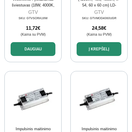
šviestuvas (18W, 4000K,
54, 60 x 60 cm) LD-
1800lm, IP54) GTV LD-
MOD4060UGR-NB
GTV
GTV
SRW18WOK-NB
SKU:
GTVSORA18W
SKU:
GTVMOD4060UGR
11,72
€
24,58
€
(Kaina su PVM)
(Kaina su PVM)
DAUGIAU
Į KREPŠELĮ
Impulsinis maitinimo
Impulsinis maitinimo