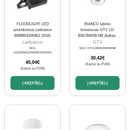
FLOODLIGHT LED
BIANCO lubinis
prožektorius Ledvance
šviestuvas GTV LD-
4099854305962 (41W,
BNC8WOB-NB (baltas,
4000K, 6000lm, IP66,
8W, 680lm, 4000K)
Ledvance
GTV
juodas)
SKU:
SKU:
GTVLDBNC8WOBNB
LEDVANCE4099854305962
30,42
€
45,04
€
(Kaina su PVM)
(Kaina su PVM)
Į KREPŠELĮ
Į KREPŠELĮ