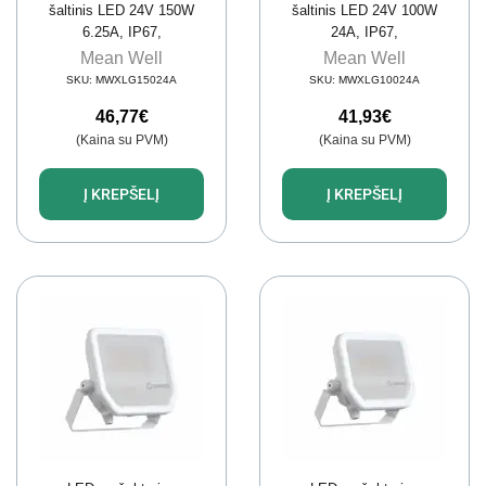
šaltinis LED 24V 150W
šaltinis LED 24V 100W
6.25A, IP67,
24A, IP67,
dimeriuojamas, MEAN
dimeriuojamas, MEAN
Mean Well
Mean Well
WELL, XLG-150-24-A
WELL, XLG-100-24-A
SKU:
MWXLG15024A
SKU:
MWXLG10024A
46,77
€
41,93
€
(Kaina su PVM)
(Kaina su PVM)
Į KREPŠELĮ
Į KREPŠELĮ