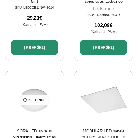
5m)
šviestuvas Ledvance
4099854030475 (65W,
SKU:
LEDCOB11NW48024
Ledvance
4000K, 8775lm, IP66)
SKU:
L4099854030475
29,21
€
(Kaina su PVM)
102,08
€
(Kaina su PVM)
Į KREPŠELĮ
Į KREPŠELĮ
NETURIME
SORA LED apvalus
MODULAR LED panelė
virštinkinis / įleidžiamas
(4200lm, 40w, 4000K, IP