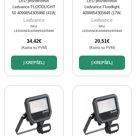
LED prožektorius
LED prožektorius
Ledvance FLOODLIGHT
Ledvance Floodlight
50 4099854305986 (41W,
4099854305849 (17W,
4000K, 6000lm, IP66,
4000K, 2400lm, IP66,
Ledvance
Ledvance
balta)
baltas)
SKU:
SKU:
LEDVANCE4099854305986
LEDVANCE4099854305849
34,42
€
20,51
€
(Kaina su PVM)
(Kaina su PVM)
Į KREPŠELĮ
Į KREPŠELĮ