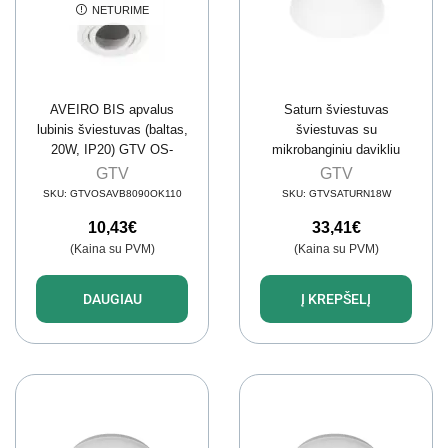
NETURIME
AVEIRO BIS apvalus
Saturn šviestuvas
lubinis šviestuvas (baltas,
šviestuvas su
20W, IP20) GTV OS-
mikrobanginiu davikliu
AVB8090OK1-10
(18w, 4000K, 1300lm)
GTV
GTV
GTV LD-SATU18WM-NB
SKU:
GTVOSAVB8090OK110
SKU:
GTVSATURN18W
10,43
€
33,41
€
(Kaina su PVM)
(Kaina su PVM)
DAUGIAU
Į KREPŠELĮ