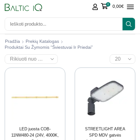
0
0,00
€
Pradžia
Prekių Katalogas
Produktai Su Žymomis “Šviestuvai Ir Priedai”
LED juosta COB-
STREETLIGHT AREA
11NW480-24 (24V, 4000K,
SPD MDV gatvės