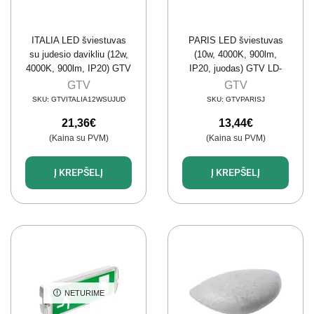
ITALIA LED šviestuvas
PARIS LED šviestuvas
su judesio davikliu (12w,
(10w, 4000K, 900lm,
4000K, 900lm, IP20) GTV
IP20, juodas) GTV LD-
OS-ITL12W-LED
PAR10W40BC-10
GTV
GTV
SKU:
GTVITALIA12WSUJUD
SKU:
GTVPARISJ
21,36
€
13,44
€
(Kaina su PVM)
(Kaina su PVM)
Į KREPŠELĮ
Į KREPŠELĮ
NETURIME