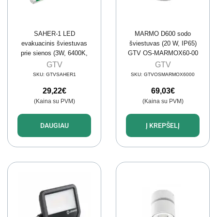
SAHER-1 LED
MARMO D600 sodo
evakuacinis šviestuvas
šviestuvas (20 W, IP65)
prie sienos (3W, 6400K,
GTV OS-MARMOX60-00
IP 65, 350mAh)
GTV
GTV
SKU:
GTVSAHER1
SKU:
GTVOSMARMOX6000
29,22
€
69,03
€
(Kaina su PVM)
(Kaina su PVM)
DAUGIAU
Į KREPŠELĮ