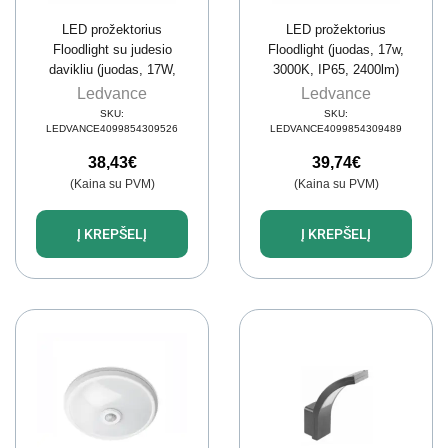
LED prožektorius
LED prožektorius
Floodlight su judesio
Floodlight (juodas, 17w,
davikliu (juodas, 17W,
3000K, IP65, 2400lm)
4000K) Ledvance
Ledvance 4099854309489
Ledvance
Ledvance
4099854309526
SKU:
SKU:
LEDVANCE4099854309526
LEDVANCE4099854309489
38,43
€
39,74
€
(Kaina su PVM)
(Kaina su PVM)
Į KREPŠELĮ
Į KREPŠELĮ