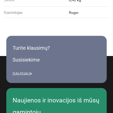
Svoris
0,41 kg
Gamintojas
Roger
Turite klausimų?
Susisiekime
DAUGIAU
Naujienos ir inovacijos iš mūsų
gamintojų