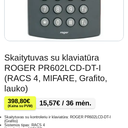
Skaitytuvas su klaviatūra
ROGER PR602LCD-DT-I
(RACS 4, MIFARE, Grafito,
lauko)
398,80
€
15,57
€
/ 36 mėn.
(Kaina su PVM)
Skaitytuvas su kontroleriu ir klaviatūra: ROGER PR602LCD-DT-I
(Grafito)
Sistemos tipas: RACS 4