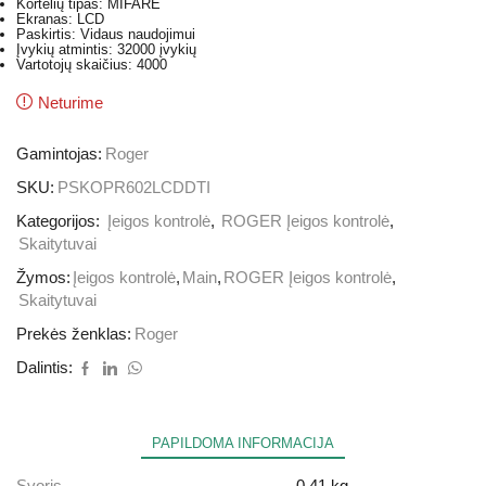
Kortelių tipas: MIFARE
Ekranas: LCD
Paskirtis: Vidaus naudojimui
Įvykių atmintis: 32000 įvykių
Vartotojų skaičius: 4000
Neturime
Gamintojas:
Roger
SKU:
PSKOPR602LCDDTI
Kategorijos:
Įeigos kontrolė
,
ROGER Įeigos kontrolė
,
Skaitytuvai
Žymos:
Įeigos kontrolė
,
Main
,
ROGER Įeigos kontrolė
,
Skaitytuvai
Prekės ženklas:
Roger
Dalintis:
PAPILDOMA INFORMACIJA