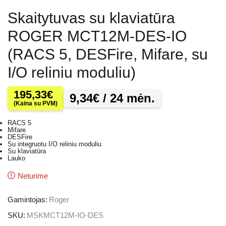
Skaitytuvas su klaviatūra
ROGER MCT12M-DES-IO
(RACS 5, DESFire, Mifare, su
I/O reliniu moduliu)
195,33
€
9,34
€
/ 24 mėn.
(Kaina su PVM)
RACS 5
Mifare
DESFire
Su integruotu I/O reliniu moduliu
Su klaviatūra
Lauko
Neturime
Gamintojas:
Roger
SKU:
MSKMCT12M-IO-DES