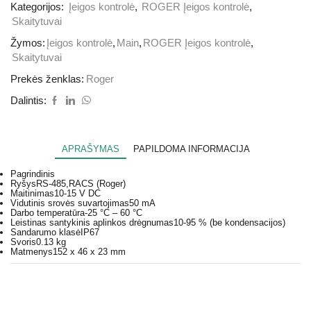
Kategorijos:
Įeigos kontrolė
,
ROGER Įeigos kontrolė
,
Skaitytuvai
Žymos:
Įeigos kontrolė
,
Main
,
ROGER Įeigos kontrolė
,
Skaitytuvai
Prekės ženklas:
Roger
Dalintis:
APRAŠYMAS
PAPILDOMA INFORMACIJA
Pagrindinis
Ryšys
RS-485,RACS (Roger)
Maitinimas
10-15 V DC
Vidutinis srovės suvartojimas
50 mA
Darbo temperatūra
-25 °C – 60 °C
Leistinas santykinis aplinkos drėgnumas
10-95 % (be kondensacijos)
Sandarumo klasė
IP67
Svoris
0.13 kg
Matmenys
152 x 46 x 23 mm