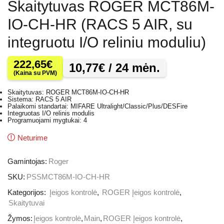
Skaitytuvas ROGER MCT86M-
IO-CH-HR (RACS 5 AIR, su
integruotu I/O reliniu moduliu)
222,65
€
10,77
€
/ 24 mėn.
(Kaina su PVM)
Skaitytuvas: ROGER MCT86M-IO-CH-HR
Sistema: RACS 5 AIR
Palaikomi standartai: MIFARE Ultralight/Classic/Plus/DESFire
Integruotas I/O relinis modulis
Programuojami mygtukai: 4
Neturime
Gamintojas:
Roger
SKU:
PSSMCT86M-IO-CH-HR
Kategorijos:
Įeigos kontrolė
,
ROGER Įeigos kontrolė
,
Skaitytuvai
Žymos:
Įeigos kontrolė
,
Main
,
ROGER Įeigos kontrolė
,