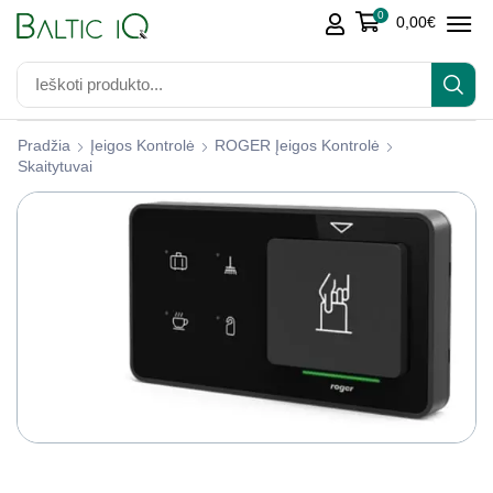
0
0,00
€
Pradžia
Įeigos Kontrolė
ROGER Įeigos Kontrolė
Skaitytuvai