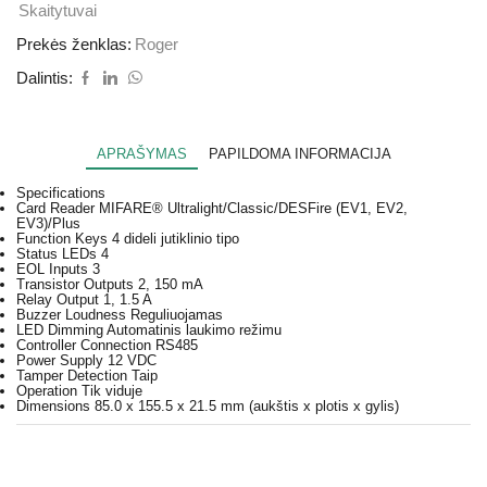
Skaitytuvai
Prekės ženklas:
Roger
Dalintis:
APRAŠYMAS
PAPILDOMA INFORMACIJA
Specifications
Card Reader
MIFARE® Ultralight/Classic/DESFire (EV1, EV2,
EV3)/Plus
Function Keys
4 dideli jutiklinio tipo
Status LEDs
4
EOL Inputs
3
Transistor Outputs
2, 150 mA
Relay Output
1, 1.5 A
Buzzer Loudness
Reguliuojamas
LED Dimming
Automatinis laukimo režimu
Controller Connection
RS485
Power Supply
12 VDC
Tamper Detection
Taip
Operation
Tik viduje
Dimensions
85.0 x 155.5 x 21.5 mm (aukštis x plotis x gylis)