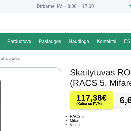
Dirbame: I-V – 8:00 – 17:00
Parduotuvė
Paslaugos
Naudinga
Kontaktai
ES 
Skaitytuvai
Skaitytuvas 
(RACS 5, Mifare
117,38
€
6,
(Kaina su PVM)
RACS 5
Mifare
Vidaus