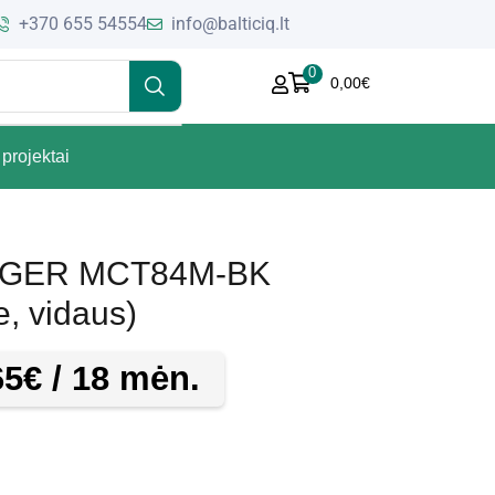
+370 655 54554
info@balticiq.lt
0
0,00
€
projektai
ROGER MCT84M-BK
, vidaus)
65
€
/ 18 mėn.