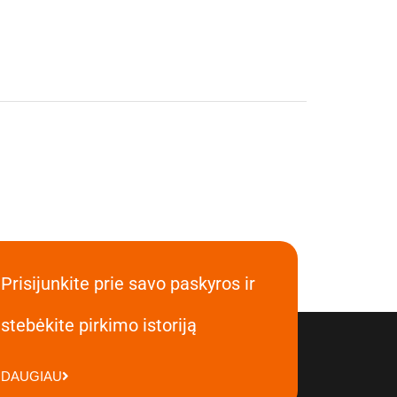
Prisijunkite prie savo paskyros ir
stebėkite pirkimo istoriją
DAUGIAU