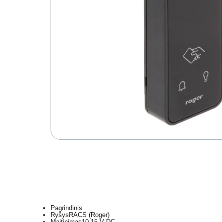
Pagrindinis
Ryšys
RACS (Roger)
Maitinimas
10-15 V DC