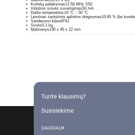
Kortelių palaikymas
13.56 MHz S50
Vidutinis srovės suvartojimas
50 mA
Darbo temperatūra
-10 °C – 50 °C
Leistinas santykinis aplinkos drėgnumas
10-95 % (be konde
Sandarumo klasė
IP41
Svoris
0.1 kg
Matmenys
130 x 45 x 22 mm
Turite klausimų?
Susisiekime
DAUGIAU