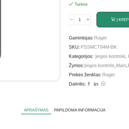
Turime
Į KREP
Gamintojas:
Roger
SKU:
PSSMCT84M-BK
Kategorijos:
Įeigos kontrolė
,
Žymos:
Įeigos kontrolė
,
Main
,
Prekės ženklas:
Roger
Dalintis:
APRAŠYMAS
PAPILDOMA INFORMACIJA