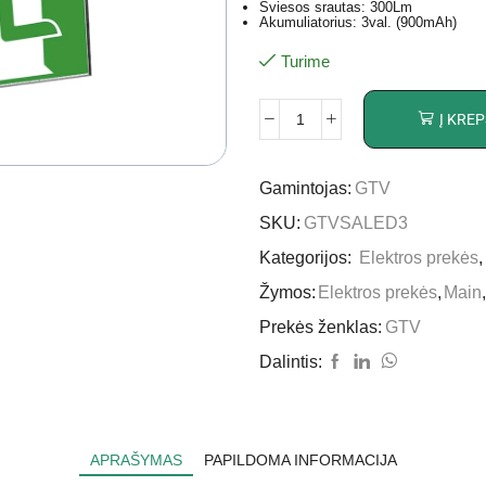
Šviesos srautas: 300Lm
Akumuliatorius: 3val. (900mAh)
Turime
Į KREP
Gamintojas:
GTV
SKU:
GTVSALED3
Kategorijos:
Elektros prekės
Žymos:
Elektros prekės
,
Main
,
Prekės ženklas:
GTV
Dalintis:
APRAŠYMAS
PAPILDOMA INFORMACIJA