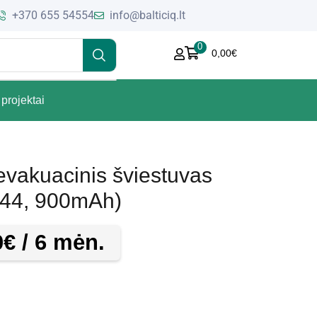
+370 655 54554
info@balticiq.lt
0
0,00
€
projektai
vakuacinis šviestuvas
 44, 900mAh)
0
€
/ 6 mėn.