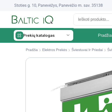
Stoties g. 10, Panevėžys, Panevėžio m. sav. 35138
Prekių katalogas
Pradžia
Pradžia
Elektros Prekės
Šviestuvai Ir Priedai
Šv