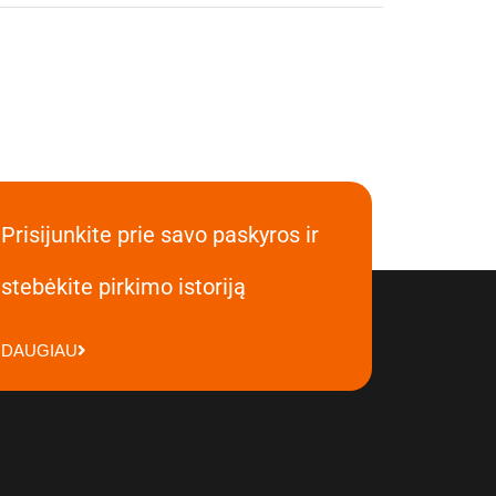
Prisijunkite prie savo paskyros ir
stebėkite pirkimo istoriją
DAUGIAU