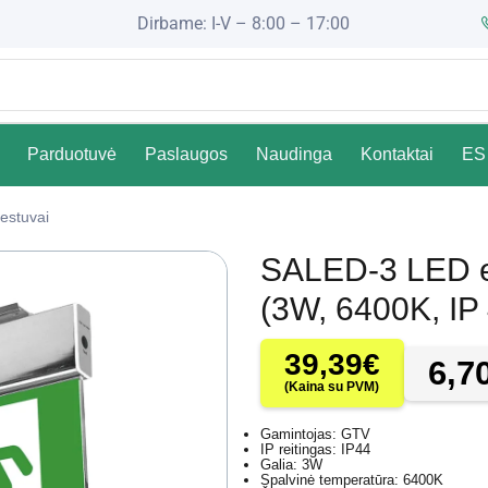
Dirbame: I-V – 8:00 – 17:00
Parduotuvė
Paslaugos
Naudinga
Kontaktai
ES 
iestuvai
SALED-3 LED e
(3W, 6400K, IP
39,39
€
6,7
(Kaina su PVM)
Gamintojas: GTV
IP reitingas: IP44
Galia: 3W
Spalvinė temperatūra: 6400K