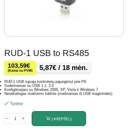
RUD-1 USB to RS485
103,59
€
5,87
€
/ 18 mėn.
(Kaina su PVM)
RUD-1 USB sąsaja kontrolerių pajungimui prie PK
Suderinamas su USB 1.1, 2.0
Konfigūruojasi su Windows 2000, XP, Vista ir Windows 7
Nereikalingas maitinimo šaltinis (maitinamas iš USB magistralės)
Turime
Į KREPŠELĮ