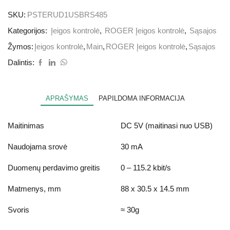
SKU:
PSTERUD1USBRS485
Kategorijos:
Įeigos kontrolė
,
ROGER Įeigos kontrolė
,
Sąsajos
Žymos:
Įeigos kontrolė
,
Main
,
ROGER Įeigos kontrolė
,
Sąsajos
Dalintis:
APRAŠYMAS
PAPILDOMA INFORMACIJA
Maitinimas
DC 5V (maitinasi nuo USB)
Naudojama srovė
30 mA
Duomenų perdavimo greitis
0 – 115.2 kbit/s
Matmenys, mm
88 x 30.5 x 14.5 mm
Svoris
≈ 30g