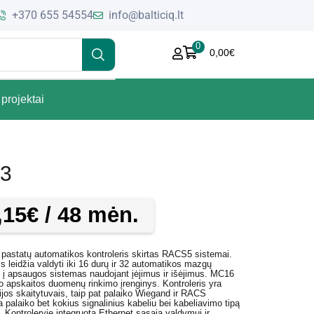
+370 655 54554
info@balticiq.lt
0
0,00
€
projektai
3
,15
€
/ 48 mėn.
ir pastatų automatikos kontroleris skirtas RACS5 sistemai.
is leidžia valdyti iki 16 durų ir 32 automatikos mazgų
s į apsaugos sistemas naudojant įėjimus ir išėjimus. MC16
ko apskaitos duomenų rinkimo įrenginys. Kontroleris yra
jos skaitytuvais, taip pat palaiko Wiegand ir RACS
alaiko bet kokius signalinius kabeliu bei kabeliavimo tipą
 Kontroleryje integruota Ethernet sąsaja valdymui ir