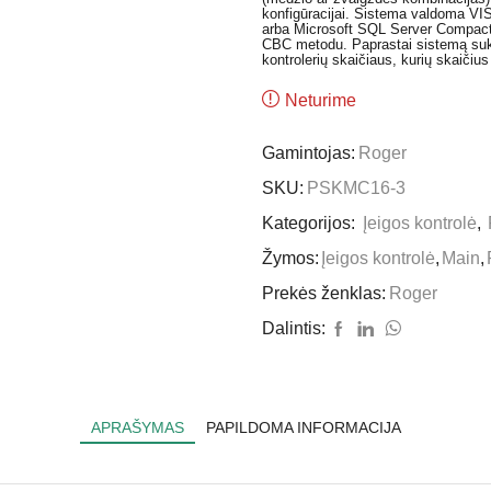
konfigūracijai. Sistema valdoma VIS
arba Microsoft SQL Server Compac
CBC metodu. Paprastai sistemą suko
kontrolerių skaičiaus, kurių skaičius
Neturime
Gamintojas:
Roger
SKU:
PSKMC16-3
Kategorijos:
Įeigos kontrolė
,
Žymos:
Įeigos kontrolė
,
Main
,
Prekės ženklas:
Roger
Dalintis:
APRAŠYMAS
PAPILDOMA INFORMACIJA