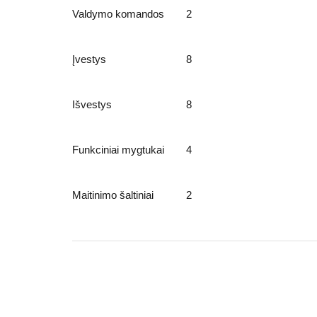
Valdymo komandos
2
Įvestys
8
Išvestys
8
Funkciniai mygtukai
4
Maitinimo šaltiniai
2