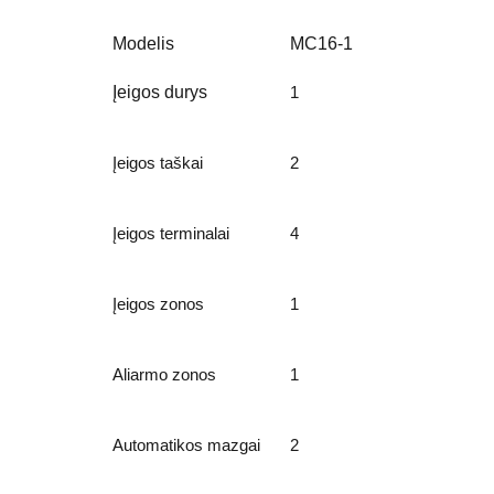
Modelis
MC16-1
Įeigos durys
1
Įeigos taškai
2
Įeigos terminalai
4
Įeigos zonos
1
Aliarmo zonos
1
Automatikos mazgai
2