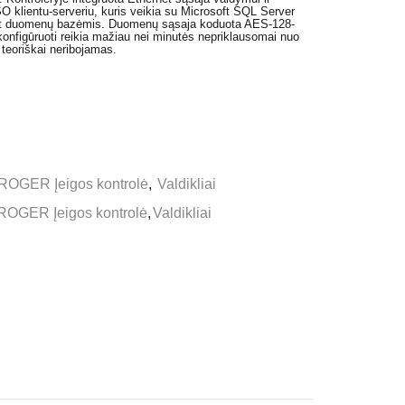
O klientu-serveriu, kuris veikia su Microsoft SQL Server
t duomenų bazėmis. Duomenų sąsaja koduota AES-128-
nfigūruoti reikia mažiau nei minutės nepriklausomai nuo
 teoriškai neribojamas.
ROGER Įeigos kontrolė
,
Valdikliai
ROGER Įeigos kontrolė
,
Valdikliai