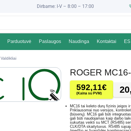
Dirbame: I-V – 8:00 – 17:00
Parduotuvė
Paslaugos
Naudinga
Kontaktai
ES 
Valdikliai
ROGER MC16-
592,11
€
20
(Kaina su PVM)
MC16 tai keleto durų fizinis įeigos 
Priklausomai nuo versijos, kontroler
(būsenų). MC16 gali būti integruota
gali būti naudojamas kaip darbo lai
sukurtas veikti su MCT (RS485) seri
CLK/DTA skaitytuvus. RS485 sąsaja p
(medžio ar žvaigždės kombinacijas).