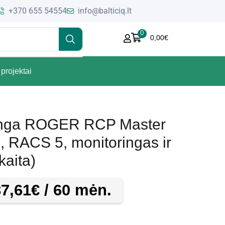
+370 655 54554
info@balticiq.lt
0
0,00
€
projektai
anga ROGER RCP Master
ų, RACS 5, monitoringas ir
kaita)
87,61
€
/ 60 mėn.