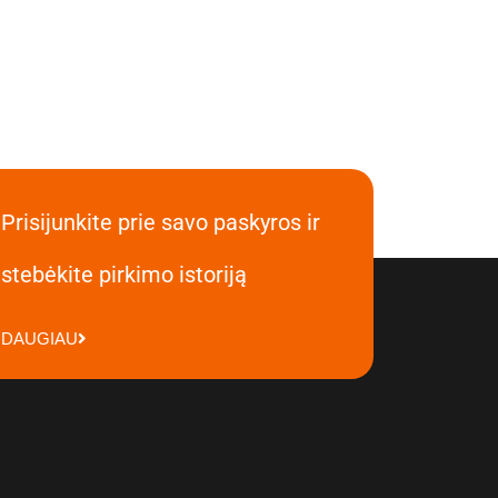
Prisijunkite prie savo paskyros ir
stebėkite pirkimo istoriją
DAUGIAU