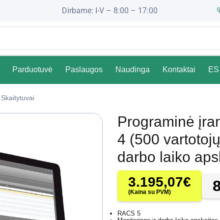
Dirbame: I-V – 8:00 – 17:00
Parduotuvė
Paslaugos
Naudinga
Kontaktai
ES 
Skaitytuvai
Programinė įr
4 (500 vartotoj
darbo laiko aps
3.195,07
€
(Kaina su PVM)
RACS 5