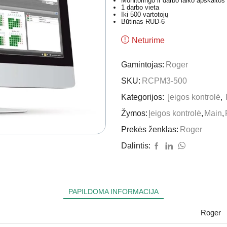
Monitoringo ir darbo laiko apskaitos
1 darbo vieta
Iki 500 vartotojų
Būtinas RUD-6
Neturime
Gamintojas:
Roger
SKU:
RCPM3-500
Kategorijos:
Įeigos kontrolė
,
Žymos:
Įeigos kontrolė
,
Main
,
Prekės ženklas:
Roger
Dalintis:
PAPILDOMA INFORMACIJA
Roger