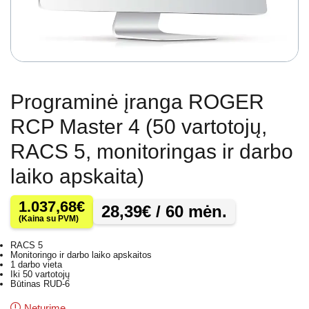
Programinė įranga ROGER
RCP Master 4 (50 vartotojų,
RACS 5, monitoringas ir darbo
laiko apskaita)
1.037,68
€
28,39
€
/ 60 mėn.
(Kaina su PVM)
RACS 5
Monitoringo ir darbo laiko apskaitos
1 darbo vieta
Iki 50 vartotojų
Būtinas RUD-6
Neturime