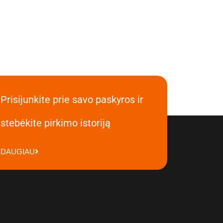
Prisijunkite prie savo paskyros ir
stebėkite pirkimo istoriją
DAUGIAU