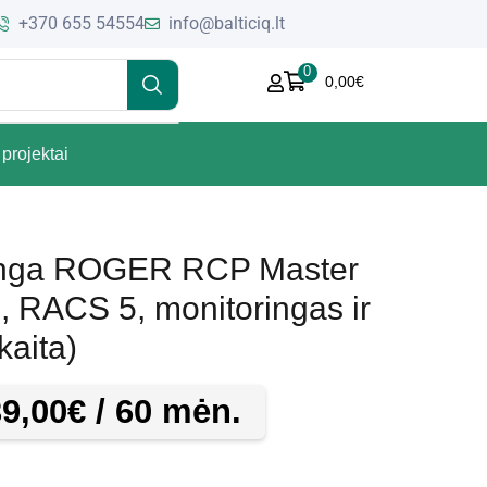
+370 655 54554
info@balticiq.lt
0
0,00
€
projektai
anga ROGER RCP Master
ų, RACS 5, monitoringas ir
kaita)
39,00
€
/ 60 mėn.