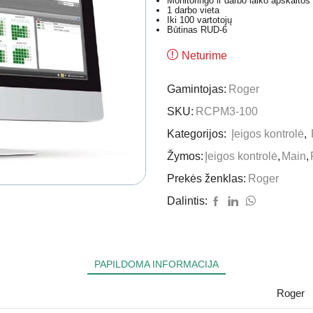
Monitoringo ir darbo laiko apskaitos
1 darbo vieta
Iki 100 vartotojų
Būtinas RUD-6
Neturime
Gamintojas:
Roger
SKU:
RCPM3-100
Kategorijos:
Įeigos kontrolė
,
Žymos:
Įeigos kontrolė
,
Main
,
Prekės ženklas:
Roger
Dalintis:
PAPILDOMA INFORMACIJA
Roger