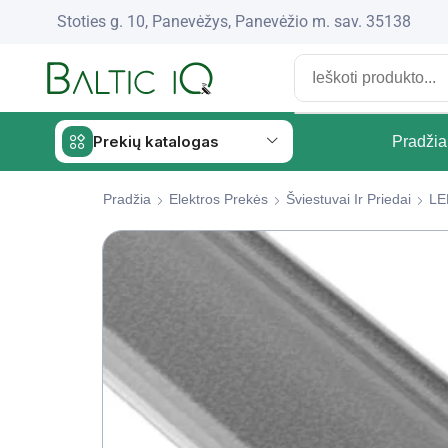
Stoties g. 10, Panevėžys, Panevėžio m. sav. 35138
Prekių katalogas
Pradžia
Pradžia
Elektros Prekės
Šviestuvai Ir Priedai
LE