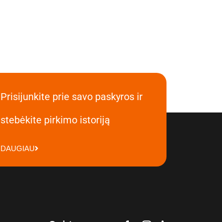
Prisijunkite prie savo paskyros ir
stebėkite pirkimo istoriją
DAUGIAU