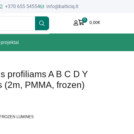
+370 655 54554
info@balticiq.lt
0
0,00
€
projektai
is profiliams A B C D Y
(2m, PMMA, frozen)
ms FROZEN LUMINES