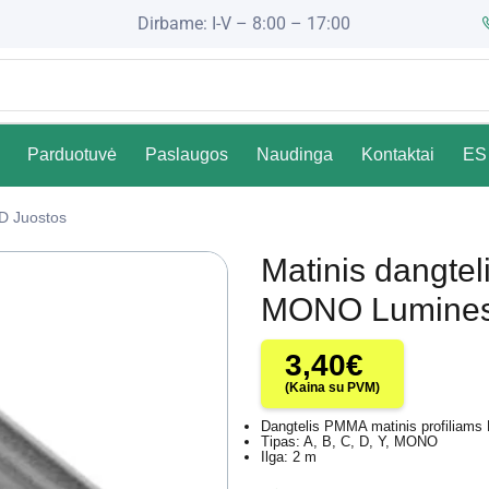
Dirbame: I-V – 8:00 – 17:00
Parduotuvė
Paslaugos
Naudinga
Kontaktai
ES 
D Juostos
Matinis dangtel
MONO Lumines 
3,40
€
(Kaina su PVM)
Dangtelis PMMA matinis profilia
Tipas: A, B, C, D, Y, MONO
Ilga: 2 m