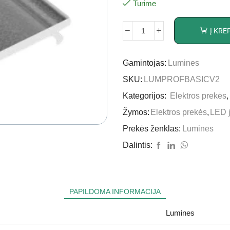
Turime
Į KRE
Gamintojas:
Lumines
SKU:
LUMPROFBASICV2
Kategorijos:
Elektros prekės
Žymos:
Elektros prekės
,
LED 
Prekės ženklas:
Lumines
Dalintis:
PAPILDOMA INFORMACIJA
Lumines